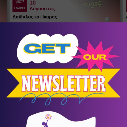
10
Αύγουστος
Events
Δαίδαλος και Ίκαρος
Ράχες
/
Ικαρία
Θέατρο σκιών του Σωκράτη Κοτσορέ
σένα
KIDS LAB SUMMER CAMP
Summer Camps - Καλοκαιρινή
9
Απασχόληση
Συμμετοχή για τέσσερις ή περισσότερες εβδομάδες με
Ω
έκπτωση 10%. Τιμή εβδομάδας 90€+ΦΠΑ.