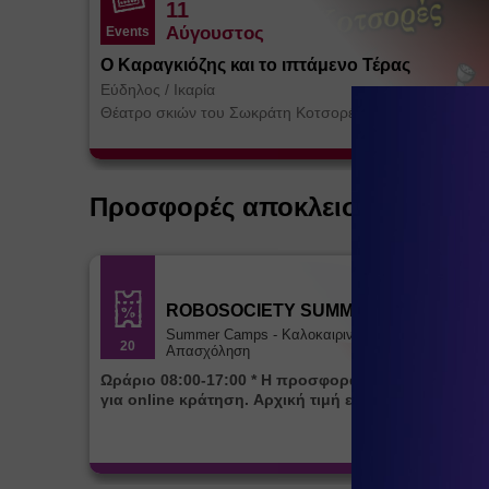
11
Αύγουστος
Events
Ο Καραγκιόζης και το ιπτάμενο Τέρας
Εύδηλος
/
Ικαρία
Θέατρο σκιών του Σωκράτη Κοτσορέ
Προσφορές αποκλειστικά για ε
ROBOSOCIETY SUMMER CAMP
Summer Camps - Καλοκαιρινή
20
Απασχόληση
Ωράριο 08:00-17:00 * Η προσφορά ισχύει αποκλειστικά
για online κράτηση. Αρχική τιμή εβδομάδας 85€