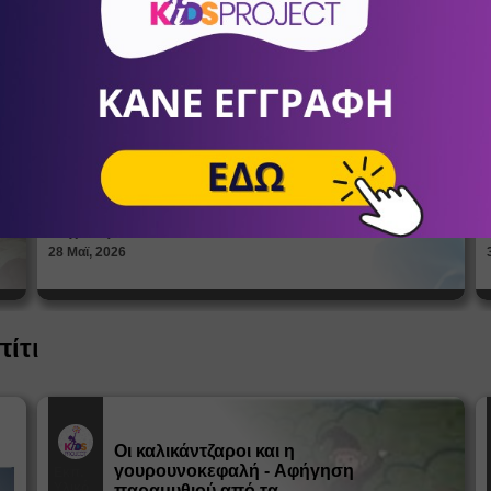
Πώς βλέπουν οι έφηβοι το σώμα
τους; Η σημασία της σεξουαλικής
Άρθρα
αγωγής στη διαμόρφωση της
ταυτότητας
ΑΝΔΡΙΑΝΝΑ ΓΕΡΟΝΤΗ
Ψυχολόγοι
28 Μαϊ, 2026
πίτι
Οι καλικάντζαροι και η
γουρουνοκεφαλή - Αφήγηση
Εκπ.
Υλικό
παραμυθιού από τα