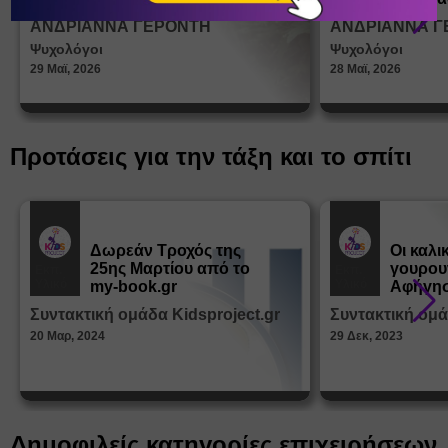
σεξουα
ΑΝΔΡΙΑΝΝΑ ΓΕΡΟΝΤΗ
ΑΝΔΡΙΑΝΝΑ Γ
στη δι
Ψυχολόγοι
Ψυχολόγοι
ταυτότ
29 Μαϊ, 2026
28 Μαϊ, 2026
Προτάσεις για την τάξη και το σπίτι
Δωρεάν Tροχός της
Οι καλι
25ης Μαρτίου από το
γουρου
Εκπ.
Εκπ.
Υλικό
Υλικό
my-book.gr
Αφήγησ
από τα
Συντακτική ομάδα Kidsproject.gr
Συντακτική ομά
Παραμ
20 Μαρ, 2024
29 Δεκ, 2023
Δημοφιλείς κατηγορίες επιχειρήσεων