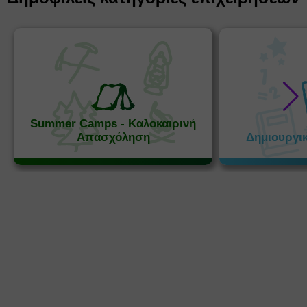
Summer Camps - Καλοκαιρινή
Απασχόληση
Δημιουργι