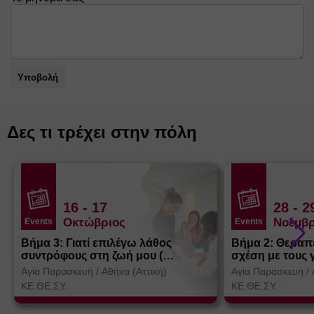
Υποβολή
Δες τι τρέχει στην πόλη
16
- 17
28
- 2
Οκτώβριος
Νοέμβρ
Events
Events
Βήμα 3: Γιατί επιλέγω λάθος
Βήμα 2: Θεραπ
συντρόφους στη ζωή μου (
σχέση με τους 
Θεσσαλονίκη)
Αγία Παρασκευή
/
Αθήνα (Αττική)
Αγία Παρασκευή
/
ΚΕ.ΘΕ.ΣΥ.
ΚΕ.ΘΕ.ΣΥ.