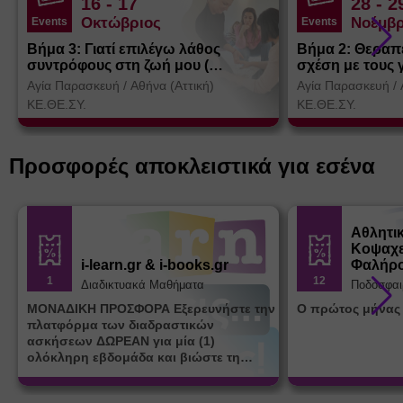
16
- 17
28
- 2
Οκτώβριος
Νοέμβρ
Events
Events
Βήμα 3: Γιατί επιλέγω λάθος
Βήμα 2: Θεραπ
συντρόφους στη ζωή μου (
σχέση με τους 
Θεσσαλονίκη)
Αγία Παρασκευή
/
Αθήνα (Αττική)
Αγία Παρασκευή
/
ΚΕ.ΘΕ.ΣΥ.
ΚΕ.ΘΕ.ΣΥ.
Προσφορές αποκλειστικά για εσένα
Αθλητι
Κοψαχε
i-learn.gr & i-books.gr
Φαλήρ
1
12
Διαδικτυακά Μαθήματα
Ποδόσφαι
ΜΟΝΑΔΙΚΗ ΠΡΟΣΦΟΡΑ Εξερευνήστε την
Ο πρώτος μήνας
πλατφόρμα των διαδραστικών
ασκήσεων ΔΩΡΕΑΝ για μία (1)
ολόκληρη εβδομάδα και βιώστε τη
μοναδική εμπειρία εκμάθησης του i-
learn.gr* * Αφορά νέες εγγραφές