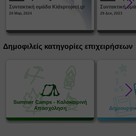
από τα
Συντακτική ομάδα Kidsproject.gr
Συντακτική ομά
Παραμ
20 Μαρ, 2024
29 Δεκ, 2023
Δημοφιλείς κατηγορίες επιχειρήσεων
Summer Camps - Καλοκαιρινή
Απασχόληση
Δημιουργι