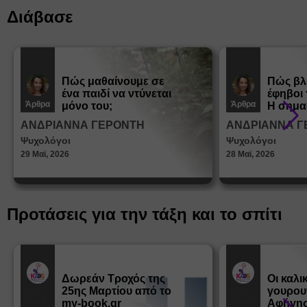
Διάβασε
Πώς μαθαίνουμε σε
Πώς βλ
ένα παιδί να ντύνεται
έφηβοι 
Άρθρα
Άρθρα
μόνο του;
Η σημα
σεξουα
ΑΝΔΡΙΑΝΝΑ ΓΕΡΟΝΤΗ
ΑΝΔΡΙΑΝΝΑ Γ
στη δι
Ψυχολόγοι
Ψυχολόγοι
ταυτότ
29 Μαϊ, 2026
28 Μαϊ, 2026
Προτάσεις για την τάξη και το σπίτι
Δωρεάν Tροχός της
Οι καλι
25ης Μαρτίου από το
γουρου
Εκπ.
Εκπ.
Υλικό
Υλικό
my-book.gr
Αφήγησ