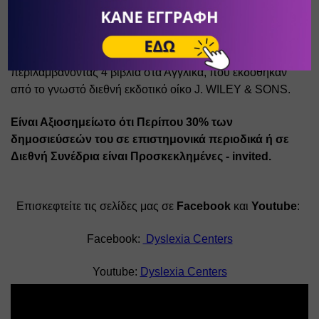
Αντιπρόεδρος της Διεθνούς Ακαδημίας Ερευνών 
Μαθησιακών Δυσκολιών. 
• Έχει περισσότερες από 220 επιστημονικές δημοσιεύσεις, 
περιλαμβάνοντας 4 βιβλία στα Αγγλικά, που εκδόθηκαν 
από το γνωστό διεθνή εκδοτικό οίκο J. WILEY & SONS. 
Είναι Αξιοσημείωτο ότι Περίπου 30% των 
δημοσιεύσεών του σε επιστημονικά περιοδικά ή σε 
Διεθνή Συνέδρια είναι Προσκεκλημένες - invited.
Επισκεφτείτε τις σελίδες μας σε 
Facebook
 και 
Youtube
: 
Facebook: 
 Dyslexia Centers
Youtube: 
Dyslexia Centers