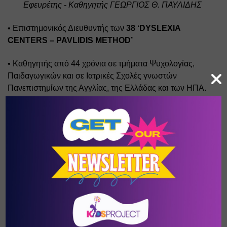
Εφευρέτης - Καθηγητής ΓΕΩΡΓΙΟΣ Θ. ΠΑΥΛΙΔΗΣ 
• Επιστημονικός Διευθυντής των 
38 ‘DYSLEXIA 
CENTERS – PAVLIDIS METHOD’ 
• Καθηγητής από 44 χρόνια σε τμήματα Ψυχολογίας, 
Παιδαγωγικών και σε Ιατρικές Σχολές γνωστών 
Πανεπιστημίων της Αγγλίας, της Ελλάδας και των ΗΠΑ. 
• Ο Εφευρέτης - Καθηγητής Γεώργιος Θ. Παυλίδης είναι 
Διεθνώς καταξιωμένη Αυθεντία στη Δυσλεξία, στη 
Διάσπαση Προσοχής και στην Οφθαλμοκίνηση.
Επίσης, είναι ο Εφευρέτης νέων τεχνολογιών και μεθόδων, 
παγκόσμιας αναγνώρισης και ακτινοβολίας. 
• Νεότατος, μόλις 23 ετών ξεκίνησε την πανεπιστημιακή 
του σταδιοδρομία στο Μάντσεστερ της Αγγλίας. 
• 30 ετών εξελέγη ομόφωνα Fellow, και 2 φορές ομόφωνα 