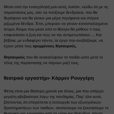
Μέσα από την ενασχόλησή μου αυτή, λοιπόν, νιώθω ότι με τις 
παραστάσεις μας, σαν να ποτίζουμε δενδράκια, που θα 
θεριέψουν και θα γίνουν μια μέρα περήφανα και στέρεα 
ριζωμένα δένδρα. Έτσι, μπορούν να γίνουν κατασταλαγμένα 
άτομα. Άτομα που μέσα από το θέατρο θα μάθουν τι τους 
επιφυλάσσει η ζωή και πώς να την αντιμετωπίσουν…. Και 
βέβαια, με ενδιαφέρει πάντα, τα έργα που ανεβάζουμε, να 
έχουν μέσα τους 
κρυμμένους θησαυρούς.
Θησαυρούς
 που θα ανακαλύψουν τα παιδιά ώστε μετά το 
τέλος της παράστασης να πάρουν μαζί τους.
θεατρικό εργαστήρι- Κάρμεν Ρουγγέρη
Φέτος είναι μια ιδιαίτερη χρονιά για όλους, μια που υπάρχει 
μεγάλη αβεβαιότητα λόγω της πανδημίας. Παρ' όλα αυτά, 
βλέποντας ότι επιτρέπεται η λειτουργία των εξωσχολικών 
δραστηριοτήτων των παιδιών, σκοπεύουμε να ξεκινήσουμε το 
θεατρικό μας εργαστήρι από τα μέσα του Νοέμβρη, πάντα 