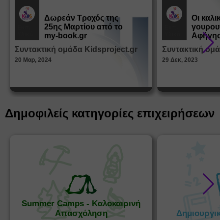
Δωρεάν Tροχός της
Οι καλι
25ης Μαρτίου από το
γουρου
Εκπ.
Εκπ.
Υλικό
Υλικό
my-book.gr
Αφήγησ
από τα
Συντακτική ομάδα Kidsproject.gr
Συντακτική ομά
Παραμ
20 Μαρ, 2024
29 Δεκ, 2023
Δημοφιλείς κατηγορίες επιχειρήσεων
Summer Camps - Καλοκαιρινή
Απασχόληση
Δημιουργι