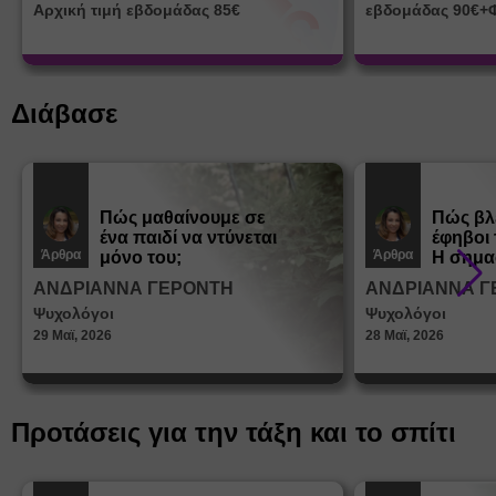
Αρχική τιμή εβδομάδας 85€
εβδομάδας 90€+
Διάβασε
Πώς μαθαίνουμε σε
Πώς βλ
ένα παιδί να ντύνεται
έφηβοι 
Άρθρα
Άρθρα
μόνο του;
Η σημα
σεξουα
ΑΝΔΡΙΑΝΝΑ ΓΕΡΟΝΤΗ
ΑΝΔΡΙΑΝΝΑ Γ
στη δι
Ψυχολόγοι
Ψυχολόγοι
ταυτότ
29 Μαϊ, 2026
28 Μαϊ, 2026
Προτάσεις για την τάξη και το σπίτι