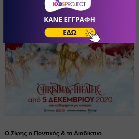
Ο Σίφης ο Ποντικός & το Διαδίκτυο