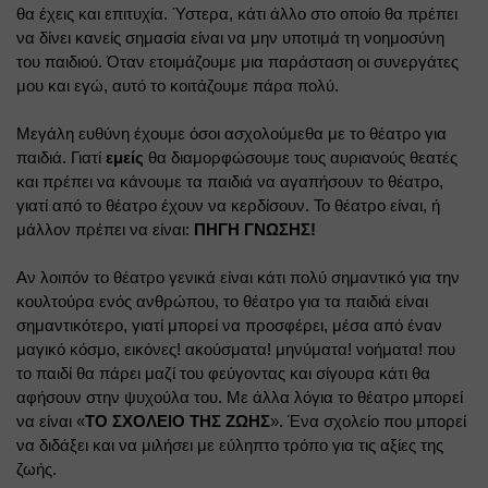
θα έχεις και επιτυχία. Ύστερα, κάτι άλλο στο οποίο θα πρέπει 
να δίνει κανείς σημασία είναι να μην υποτιμά τη νοημοσύνη 
του παιδιού. Όταν ετοιμάζουμε μια παράσταση οι συνεργάτες 
μου και εγώ, αυτό το κοιτάζουμε πάρα πολύ.
Μεγάλη ευθύνη έχουμε όσοι ασχολούμεθα με το θέατρο για 
παιδιά. Γιατί 
εμείς
 θα διαμορφώσουμε τους αυριανούς θεατές 
και πρέπει να κάνουμε τα παιδιά να αγαπήσουν το θέατρο, 
γιατί από το θέατρο έχουν να κερδίσουν. Το θέατρο είναι, ή 
μάλλον πρέπει να είναι: 
ΠΗΓΗ ΓΝΩΣΗΣ!
Αν λοιπόν το θέατρο γενικά είναι κάτι πολύ σημαντικό για την 
κουλτούρα ενός ανθρώπου, το θέατρο για τα παιδιά είναι 
σημαντικότερο, γιατί μπορεί να προσφέρει, μέσα από έναν 
μαγικό κόσμο, εικόνες! ακούσματα! μηνύματα! νοήματα! που 
το παιδί θα πάρει μαζί του φεύγοντας και σίγουρα κάτι θα 
αφήσουν στην ψυχούλα του. Με άλλα λόγια το θέατρο μπορεί 
να είναι «
ΤΟ ΣΧΟΛΕΙΟ ΤΗΣ ΖΩΗΣ
». Ένα σχολείο που μπορεί 
να διδάξει και να μιλήσει με εύληπτο τρόπο για τις αξίες της 
ζωής.