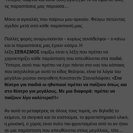
τις παραστάσεις μας παρούσα…
Μόνο οι αγκαλιές που παίρνω μου αρκούν. Φεύγω πετώντας 
σχεδόν μετά από κάθε παράστασή μας.
Πολλές φορές αναρωτιούνται – κυρίως συνάδελφοι – τι κάνω 
και οι παραστάσεις μας έχουν κόσμο. Η 
λέξη 
ΣΕΒΑΣΜΟΣ
 νομίζω είναι η λέξη που πρέπει να 
χαρακτηρίζει κάθε παράσταση που απευθύνεται στα παιδιά. 
Ύστερα, αυτό που πρέπει να έχει πάντα στο νου του κάποιος 
που ασχολείται με αυτό το είδος θεάτρου, είναι τα λόγια του 
μεγάλου ρώσου σκηνοθέτη Κονσταντίν Στανισλάφσκι: «
Στο 
θέατρο για παιδιά οι ηθοποιοί πρέπει να παίζουν όπως και 
στο θέατρο για μεγάλους. Με μια διαφορά: πρέπει να 
παίζουν λίγο καλύτερα!!!
»
Αν αυτό το μεταφέρεις σε όλους τους τομείς, αν δηλαδή το 
κείμενο, τα σκηνικά και τα κοστούμια, το φροντιστηριακό υλικό, 
η μουσική, ο χορός είναι πολύ πιο φροντισμένα από το αν ήταν 
σε μια παράσταση που απευθύνεται στους μεγάλους, τότε… 