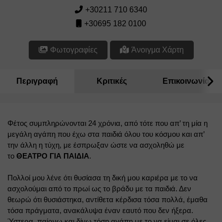
+30211 710 6340
+30695 182 0100
Φωτογραφίες
Άνοιγμα Χάρτη
Περιγραφή
Κριτικές
Επικοινωνία
Φέτος συμπληρώνονται 24 χρόνια, από τότε που απ’ τη μία η 
μεγάλη αγάπη που έχω στα παιδιά όλου του κόσμου και απ’ 
την άλλη η τύχη, με έσπρωξαν ώστε να ασχοληθώ με 
το 
ΘΕΑΤΡΟ ΓΙΑ ΠΑΙΔΙΑ
.
Πολλοί μου λένε ότι θυσίασα τη δική μου καριέρα με το να 
ασχολούμαι από το πρωί ως το βράδυ με τα παιδιά. Δεν 
θεωρώ ότι θυσιάστηκα, αντίθετα κέρδισα τόσα πολλά, έμαθα 
τόσα πράγματα, ανακάλυψα έναν εαυτό που δεν ήξερα. 
Ύστερα, παίρνω και δίνω τόση αγάπη με το να είμαι σε όλες 