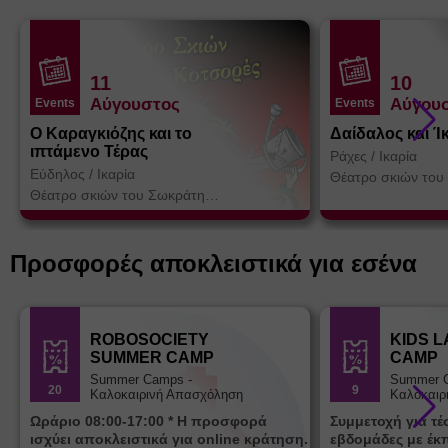
11
10
Αύγουστος
Αύγου
Events
Events
Ο Καραγκιόζης και το
Δαίδαλος και Ί
ιπτάμενο Τέρας
Ράχες
/
Ικαρία
Εύδηλος
/
Ικαρία
Θέατρο σκιών του
Κοτσορέ
Θέατρο σκιών του Σωκράτη
Κοτσορέ
Προσφορές αποκλειστικά για εσένα
ROBOSOCIETY
KIDS 
SUMMER CAMP
CAMP
Summer Camps -
Summer 
20
9
Καλοκαιρινή Απασχόληση
Καλοκαιρ
Ωράριο 08:00-17:00 * Η προσφορά
Συμμετοχή για τ
ισχύει αποκλειστικά για online κράτηση.
εβδομάδες με έκ