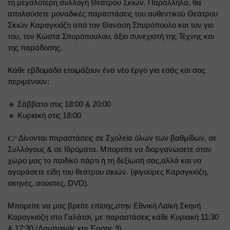
τη μεγαλύτερη συλλογή Θεάτρου Σκιών. Παράλληλα, θα 
απολαύσετε μοναδικές παραστάσεις του αυθεντικού Θεάτρου 
Σκιών Καραγκιόζη από τον Θανάση Σπυρόπουλο και τον γιο 
του, τον Κώστα Σπυρόπουλου, άξιο συνεχιστή της Τέχνης και 
της παράδοσης.
Κάθε εβδομάδα ετοιμάζουν ένα νέο έργο για εσάς και σας 
περιμένουν:
🔹 Σάββατο στις 18:00 & 20:00 
🔹 Κυριακή στις 18:00
👉 Δίνονται παραστάσεις σε Σχολεία όλων των βαθμίδων, σε 
Συλλόγους & σε Ιδρύματα. Μπορείτε να διοργανώσετε στον 
χώρο μας το παιδικό πάρτι ή τη δεξίωσή σας,αλλά και να 
αγοράσετε είδη του θεάτρου σκιών. (φιγούρες Καραγκιόζη, 
σκηνές, σούστες, DVD).
Μπορείτε να μας βρείτε επίσης,στην Εθνική Λαϊκή Σκηνή 
Καραγκιόζη στο Γαλάτσι, με παραστάσεις κάθε Κυριακή 11:30 
& 17:30 (Λαμπρινής και Έρσης 9)