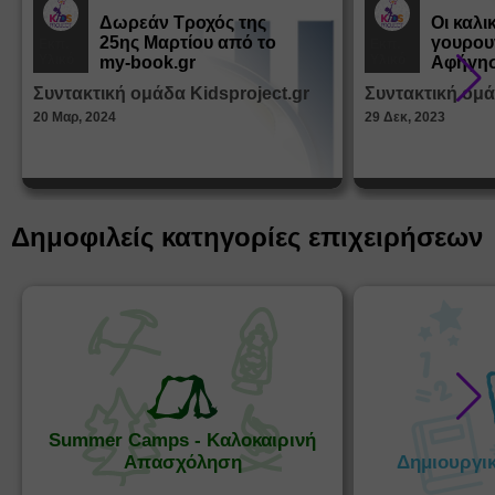
Δωρεάν Tροχός της
Οι καλι
25ης Μαρτίου από το
γουρου
Εκπ.
Εκπ.
Υλικό
Υλικό
my-book.gr
Αφήγησ
από τα
Συντακτική ομάδα Kidsproject.gr
Συντακτική ομά
Παραμ
20 Μαρ, 2024
29 Δεκ, 2023
Δημοφιλείς κατηγορίες επιχειρήσεων
Summer Camps - Καλοκαιρινή
Απασχόληση
Δημιουργι