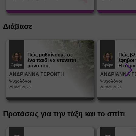
Διάβασε
Πώς μαθαίνουμε σε
Πώς βλ
ένα παιδί να ντύνεται
έφηβοι 
Άρθρα
Άρθρα
μόνο του;
Η σημα
σεξουα
ΑΝΔΡΙΑΝΝΑ ΓΕΡΟΝΤΗ
ΑΝΔΡΙΑΝΝΑ Γ
στη δι
Ψυχολόγοι
Ψυχολόγοι
ταυτότ
29 Μαϊ, 2026
28 Μαϊ, 2026
Προτάσεις για την τάξη και το σπίτι