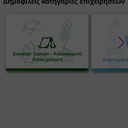
Δημοφιλείς κατηγορίες επιχειρήσεων
Summer Camps - Καλοκαιρινή
Απασχόληση
Δημιουργι