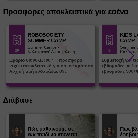
Προσφορές αποκλειστικά για εσένα
ROBOSOCIETY
KIDS 
SUMMER CAMP
CAMP
Summer Camps -
Summer 
20
9
Καλοκαιρινή Απασχόληση
Καλοκαιρ
Ωράριο 08:00-17:00 * Η προσφορά
Συμμετοχή για τ
ισχύει αποκλειστικά για online κράτηση.
εβδομάδες με έκ
Αρχική τιμή εβδομάδας 85€
εβδομάδας 90€+
Διάβασε
Πώς μαθαίνουμε σε
Πώς βλ
ένα παιδί να ντύνεται
έφηβοι 