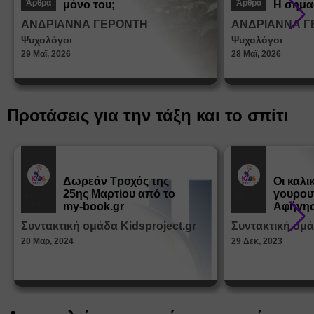
Άρθρα
Άρθρα
μόνο του;
Η σημα
σεξουα
ΑΝΔΡΙΑΝΝΑ ΓΕΡΟΝΤΗ
ΑΝΔΡΙΑΝΝΑ Γ
στη δι
Ψυχολόγοι
Ψυχολόγοι
ταυτότ
29 Μαϊ, 2026
28 Μαϊ, 2026
Προτάσεις για την τάξη και το σπίτι
Δωρεάν Tροχός της
Οι καλι
25ης Μαρτίου από το
γουρου
Εκπ.
Εκπ.
Υλικό
Υλικό
my-book.gr
Αφήγησ
από τα
Συντακτική ομάδα Kidsproject.gr
Συντακτική ομά
Παραμ
20 Μαρ, 2024
29 Δεκ, 2023