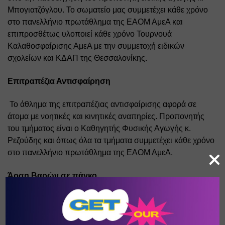
Μπογιατζόγλου. Το σωματείο μας συμμετέχει κάθε χρόνο 
στο πανελλήνιο πρωτάθλημα της ΕΑΟΜ ΑμεΑ και 
επιπροσθέτως υλοποιεί κάθε χρόνο Τουρνουά 
Καλαθοσφαίρισης ΑμεΑ με την συμμετοχή ειδικών 
σχολείων και ΚΔΑΠ της Θεσσαλονίκης. 
Επιτραπέζια Αντισφαίρηση
 Το άθλημα της επιτραπέζιας αντισφαίρισης αφορά σε 
άτομα με νοητικές και κινητικές αναπηρίες. Προπονητής 
του τμήματος είναι ο Καθηγητής Φυσικής Αγωγής κ. 
Ρεζούδης και όπως όλα τα τμήματα συμμετέχει κάθε χρόνο 
στο πανελλήνιο πρωτάθλημα της ΕΑΟΜ ΑμεΑ. 
Άρση Βαρών σε πάγκο 
Το άθλημα της άρσης βαρών σε πάγκο είναι αν άθλημα 
που αφορά σε άτομα με κινητικές αναπηρίες και είναι από 
τα αθλήματα που έχουν φέρει διακρίσεις στην Ελλάδα σε 