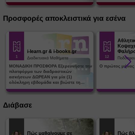
Προσφορές αποκλειστικά για εσένα
Αθλητι
Κοψαχε
i-learn.gr & i-books.gr
Φαλήρ
1
12
Διαδικτυακά Μαθήματα
Ποδόσφαι
ΜΟΝΑΔΙΚΗ ΠΡΟΣΦΟΡΑ Εξερευνήστε την
Ο πρώτος μήνας
πλατφόρμα των διαδραστικών
ασκήσεων ΔΩΡΕΑΝ για μία (1)
ολόκληρη εβδομάδα και βιώστε τη
μοναδική εμπειρία εκμάθησης του i-
learn.gr* * Αφορά νέες εγγραφές
Διάβασε
Πώς μαθαίνουμε σε
Πώς βλ