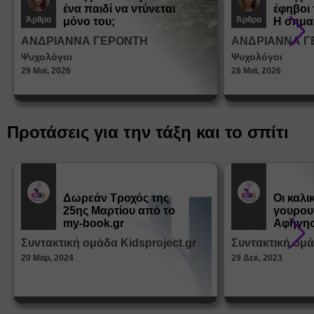
ένα παιδί να ντύνεται
έφηβοι 
Άρθρα
Άρθρα
μόνο του;
Η σημα
σεξουα
ΑΝΔΡΙΑΝΝΑ ΓΕΡΟΝΤΗ
ΑΝΔΡΙΑΝΝΑ Γ
στη δι
Ψυχολόγοι
Ψυχολόγοι
ταυτότ
29 Μαϊ, 2026
28 Μαϊ, 2026
Προτάσεις για την τάξη και το σπίτι
Δωρεάν Tροχός της
Οι καλι
25ης Μαρτίου από το
γουρου
Εκπ.
Εκπ.
Υλικό
Υλικό
my-book.gr
Αφήγησ
από τα
Συντακτική ομάδα Kidsproject.gr
Συντακτική ομά
Παραμ
20 Μαρ, 2024
29 Δεκ, 2023