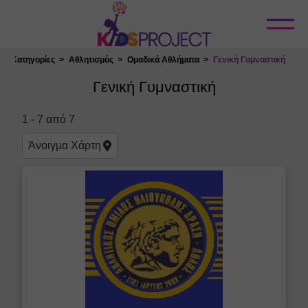
Κλείσιμο
Κατηγορίες
Αθλητισμός
Ομαδικά Αθλήματα
Γενική Γυμναστική
Επιλογή Τοποθεσίας
Γενική Γυμναστική
1
-
7
από
7
Άνοιγμα
Χάρτη