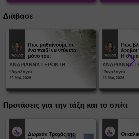
learn.gr* * Αφορά νέες εγγραφές
Διάβασε
Πώς μαθαίνουμε σε
Πώς βλ
ένα παιδί να ντύνεται
έφηβοι 
Άρθρα
Άρθρα
μόνο του;
Η σημα
σεξουα
ΑΝΔΡΙΑΝΝΑ ΓΕΡΟΝΤΗ
ΑΝΔΡΙΑΝΝΑ Γ
στη δι
Ψυχολόγοι
Ψυχολόγοι
ταυτότ
29 Μαϊ, 2026
28 Μαϊ, 2026
Προτάσεις για την τάξη και το σπίτι
Δωρεάν Tροχός της
Οι καλι