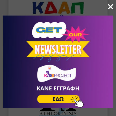
ΚΔΑΠ Morfosi - ΝΑΥΠΑΚΤΟΥ
Κέντρο Δημιουργικής Απασχόλησης
Ναύπακτος
/
Αιτωλοακαρνανία