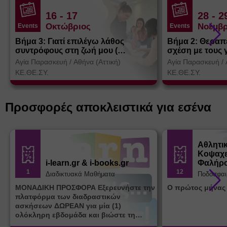
16
- 17
28
- 2
Οκτώβριος
Νοέμβρ
Events
Events
Βήμα 3: Γιατί επιλέγω λάθος
Βήμα 2: Θεραπ
συντρόφους στη ζωή μου (
σχέση με τους 
Θεσσαλονίκη)
Αγία Παρασκευή
/
Αθήνα (Αττική)
Αγία Παρασκευή
/
ΚΕ.ΘΕ.ΣΥ.
ΚΕ.ΘΕ.ΣΥ.
Προσφορές αποκλειστικά για εσένα
Αθλητι
Κοψαχε
i-learn.gr & i-books.gr
Φαλήρ
1
12
Διαδικτυακά Μαθήματα
Ποδόσφαι
ΜΟΝΑΔΙΚΗ ΠΡΟΣΦΟΡΑ Εξερευνήστε την
Ο πρώτος μήνας
πλατφόρμα των διαδραστικών
ασκήσεων ΔΩΡΕΑΝ για μία (1)
ολόκληρη εβδομάδα και βιώστε τη
μοναδική εμπειρία εκμάθησης του i-