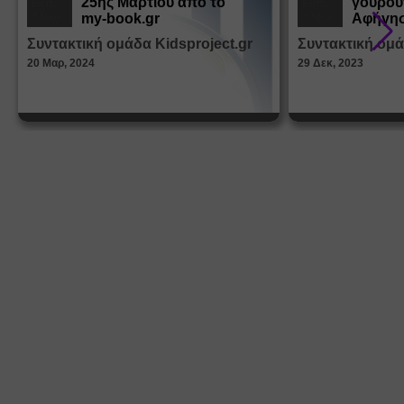
25ης Μαρτίου από το
γουρου
Εκπ.
Εκπ.
Υλικό
Υλικό
my-book.gr
Αφήγησ
από τα
Συντακτική ομάδα Kidsproject.gr
Συντακτική ομά
Παραμ
20 Μαρ, 2024
29 Δεκ, 2023