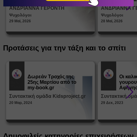
σεξουα
ΑΝΔΡΙΑΝΝΑ ΓΕΡΟΝΤΗ
ΑΝΔΡΙΑΝΝΑ Γ
στη δι
Ψυχολόγοι
Ψυχολόγοι
ταυτότ
29 Μαϊ, 2026
28 Μαϊ, 2026
Προτάσεις για την τάξη και το σπίτι
Δωρεάν Tροχός της
Οι καλι
25ης Μαρτίου από το
γουρου
Εκπ.
Εκπ.
Υλικό
Υλικό
my-book.gr
Αφήγησ
από τα
Συντακτική ομάδα Kidsproject.gr
Συντακτική ομά
Παραμ
20 Μαρ, 2024
29 Δεκ, 2023
Δημοφιλείς κατηγορίες επιχειρήσεων