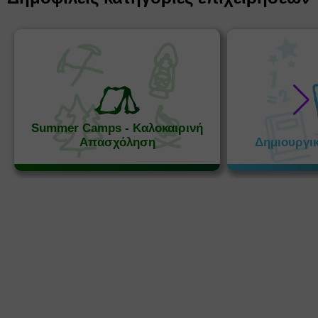
Summer Camps - Καλοκαιρινή
Απασχόληση
Δημιουργι