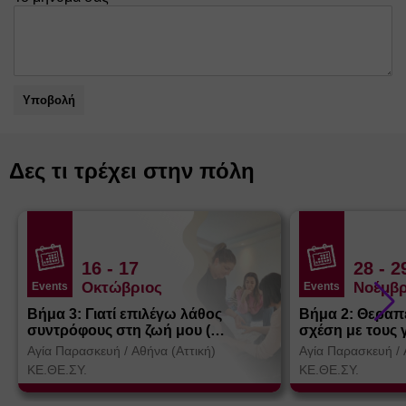
Υποβολή
Δες τι τρέχει στην πόλη
16
- 17
28
- 2
Οκτώβριος
Νοέμβρ
Events
Events
Βήμα 3: Γιατί επιλέγω λάθος
Βήμα 2: Θεραπ
συντρόφους στη ζωή μου (
σχέση με τους 
Θεσσαλονίκη)
Αγία Παρασκευή
/
Αθήνα (Αττική)
Αγία Παρασκευή
/
ΚΕ.ΘΕ.ΣΥ.
ΚΕ.ΘΕ.ΣΥ.