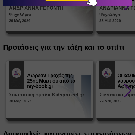
σεξουα
ΑΝΔΡΙΑΝΝΑ ΓΕΡΟΝΤΗ
ΑΝΔΡΙΑΝΝΑ Γ
στη δι
Ψυχολόγοι
Ψυχολόγοι
ταυτότ
29 Μαϊ, 2026
28 Μαϊ, 2026
Προτάσεις για την τάξη και το σπίτι
Δωρεάν Tροχός της
Οι καλι
25ης Μαρτίου από το
γουρου
Εκπ.
Εκπ.
Υλικό
Υλικό
my-book.gr
Αφήγησ
από τα
Συντακτική ομάδα Kidsproject.gr
Συντακτική ομά
Παραμ
20 Μαρ, 2024
29 Δεκ, 2023
Δημοφιλείς κατηγορίες επιχειρήσεων