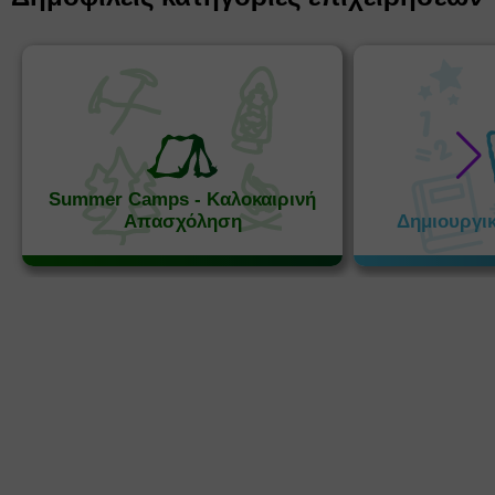
Summer Camps - Καλοκαιρινή
Απασχόληση
Δημιουργι