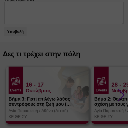
Υποβολή
Δες τι τρέχει στην πόλη
16
- 17
28
- 2
Οκτώβριος
Νοέμβρ
Events
Events
Βήμα 3: Γιατί επιλέγω λάθος
Βήμα 2: Θεραπ
συντρόφους στη ζωή μου (
σχέση με τους 
Θεσσαλονίκη)
Αγία Παρασκευή
/
Αθήνα (Αττική)
Αγία Παρασκευή
/
ΚΕ.ΘΕ.ΣΥ.
ΚΕ.ΘΕ.ΣΥ.