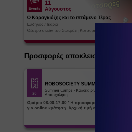
11
Αύγουστος
Events
Ο Καραγκιόζης και το ιπτάμενο Τέρας
Εύδηλος
/
Ικαρία
Θέατρο σκιών του Σωκράτη Κοτσορέ
Προσφορές αποκλειστικά για ε
ROBOSOCIETY SUMMER CAMP
Summer Camps - Καλοκαιρινή
20
Απασχόληση
Ωράριο 08:00-17:00 * Η προσφορά ισχύει αποκλειστικά
για online κράτηση. Αρχική τιμή εβδομάδας 85€