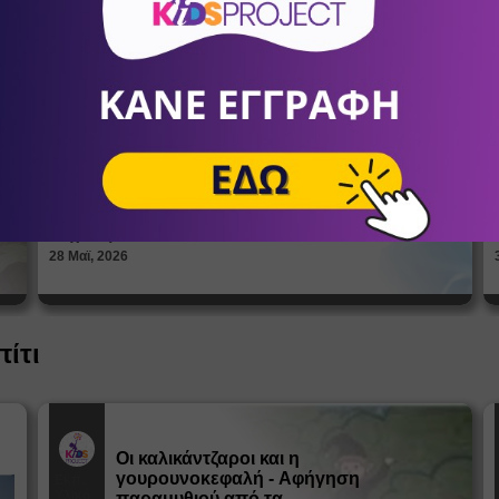
Πώς βλέπουν οι έφηβοι το σώμα
τους; Η σημασία της σεξουαλικής
Άρθρα
αγωγής στη διαμόρφωση της
ταυτότητας
ΑΝΔΡΙΑΝΝΑ ΓΕΡΟΝΤΗ
Ψυχολόγοι
28 Μαϊ, 2026
πίτι
Οι καλικάντζαροι και η
γουρουνοκεφαλή - Αφήγηση
Εκπ.
Υλικό
παραμυθιού από τα