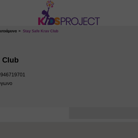
Αυτοάμυνα
Stay Safe Krav Club
v Club
 6946719701
ύγωνο