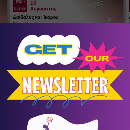
10
Αύγουστος
Events
Δαίδαλος και Ίκαρος
Ράχες
/
Ικαρία
Θέατρο σκιών του Σωκράτη Κοτσορέ
σένα
KIDS LAB SUMMER CAMP
Summer Camps - Καλοκαιρινή
9
Απασχόληση
Συμμετοχή για τέσσερις ή περισσότερες εβδομάδες με
Ω
έκπτωση 10%. Τιμή εβδομάδας 90€+ΦΠΑ.