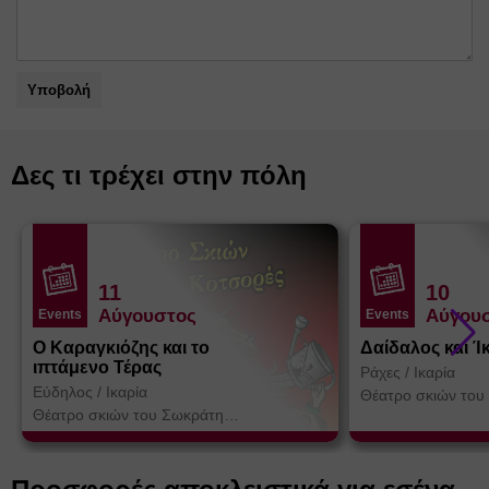
Υποβολή
Δες τι τρέχει στην πόλη
11
10
Αύγουστος
Αύγου
Events
Events
Ο Καραγκιόζης και το
Δαίδαλος και Ί
ιπτάμενο Τέρας
Ράχες
/
Ικαρία
Εύδηλος
/
Ικαρία
Θέατρο σκιών του
Κοτσορέ
Θέατρο σκιών του Σωκράτη
Κοτσορέ