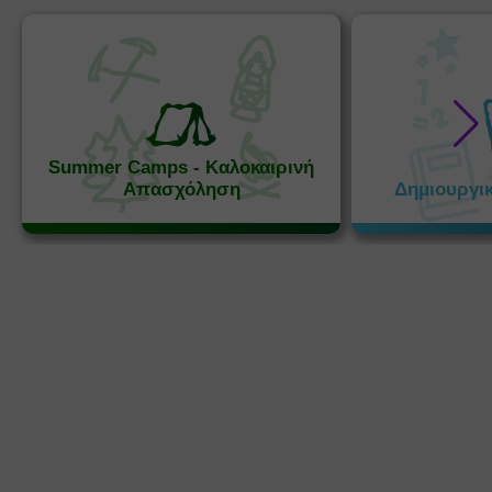
Summer Camps - Καλοκαιρινή
Απασχόληση
Δημιουργι