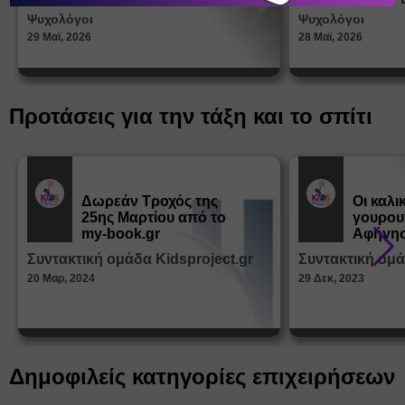
στη δι
Ψυχολόγοι
Ψυχολόγοι
ταυτότ
29 Μαϊ, 2026
28 Μαϊ, 2026
Προτάσεις για την τάξη και το σπίτι
Δωρεάν Tροχός της
Οι καλι
25ης Μαρτίου από το
γουρου
Εκπ.
Εκπ.
Υλικό
Υλικό
my-book.gr
Αφήγησ
από τα
Συντακτική ομάδα Kidsproject.gr
Συντακτική ομά
Παραμ
20 Μαρ, 2024
29 Δεκ, 2023
Δημοφιλείς κατηγορίες επιχειρήσεων