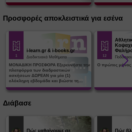
Προσφορές αποκλειστικά για εσένα
Αθλητι
Κοψαχε
i-learn.gr & i-books.gr
Φαλήρ
1
12
Διαδικτυακά Μαθήματα
Ποδόσφαι
ΜΟΝΑΔΙΚΗ ΠΡΟΣΦΟΡΑ Εξερευνήστε την
Ο πρώτος μήνας
πλατφόρμα των διαδραστικών
ασκήσεων ΔΩΡΕΑΝ για μία (1)
ολόκληρη εβδομάδα και βιώστε τη
μοναδική εμπειρία εκμάθησης του i-
learn.gr* * Αφορά νέες εγγραφές
Διάβασε
Πώς μαθαίνουμε σε
Πώς βλ