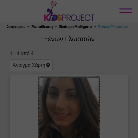
Κλείσιμο
Κατηγορίες
Εκπαίδευση
Ιδιαίτερα Μαθήματα
Ξένων Γλωσσών
Επιλογή Τοποθεσίας
Ξένων Γλωσσών
Φίλτρα
1
-
4
από
4
Αγγλικά
Άνοιγμα
Χάρτη
Ισπανικά
Γαλλικά
Ιταλικά
Ακύρωση Φίλτρων