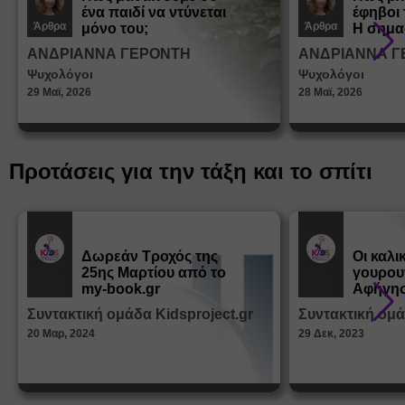
ένα παιδί να ντύνεται
έφηβοι 
Άρθρα
Άρθρα
μόνο του;
Η σημα
σεξουα
ΑΝΔΡΙΑΝΝΑ ΓΕΡΟΝΤΗ
ΑΝΔΡΙΑΝΝΑ Γ
στη δι
Ψυχολόγοι
Ψυχολόγοι
ταυτότ
29 Μαϊ, 2026
28 Μαϊ, 2026
Προτάσεις για την τάξη και το σπίτι
Δωρεάν Tροχός της
Οι καλι
25ης Μαρτίου από το
γουρου
Εκπ.
Εκπ.
Υλικό
Υλικό
my-book.gr
Αφήγησ
από τα
Συντακτική ομάδα Kidsproject.gr
Συντακτική ομά
Παραμ
20 Μαρ, 2024
29 Δεκ, 2023