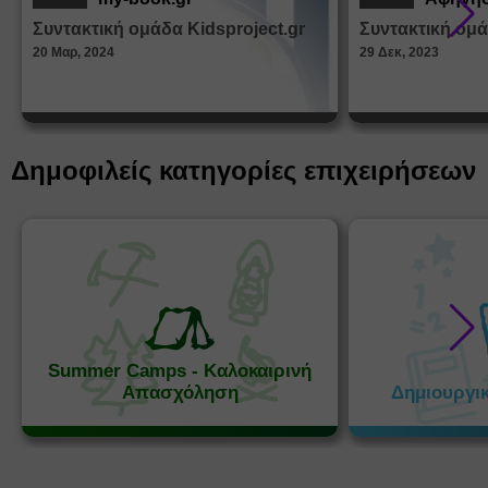
από τα
Συντακτική ομάδα Kidsproject.gr
Συντακτική ομά
Παραμ
20 Μαρ, 2024
29 Δεκ, 2023
Δημοφιλείς κατηγορίες επιχειρήσεων
Summer Camps - Καλοκαιρινή
Απασχόληση
Δημιουργι