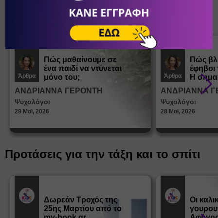
Διάβασε
Πώς μαθαίνουμε σε
Πώς βλ
ένα παιδί να ντύνεται
έφηβοι 
Άρθρα
Άρθρα
μόνο του;
Η σημα
σεξουα
ΑΝΔΡΙΑΝΝΑ ΓΕΡΟΝΤΗ
ΑΝΔΡΙΑΝΝΑ Γ
στη δι
Ψυχολόγοι
Ψυχολόγοι
ταυτότ
29 Μαϊ, 2026
28 Μαϊ, 2026
Προτάσεις για την τάξη και το σπίτι
Δωρεάν Tροχός της
Οι καλι
25ης Μαρτίου από το
γουρου
Εκπ.
Εκπ.
Υλικό
Υλικό
my-book.gr
Αφήγησ