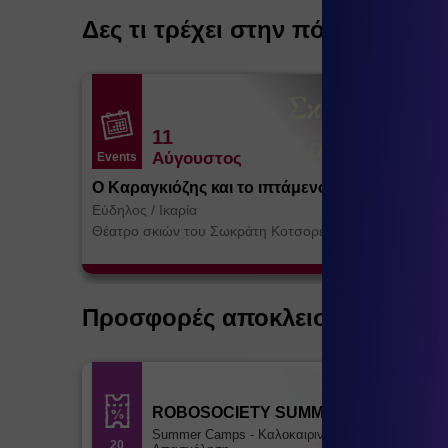
Δες τι τρέχει στην πόλη
11
Αύγουστος
Events
Ο Καραγκιόζης και το ιπτάμενο Τέρας
Εύδηλος
/
Ικαρία
Θέατρο σκιών του Σωκράτη Κοτσορέ
Προσφορές αποκλειστικά για ε
ROBOSOCIETY SUMMER CAMP
Summer Camps - Καλοκαιρινή
20