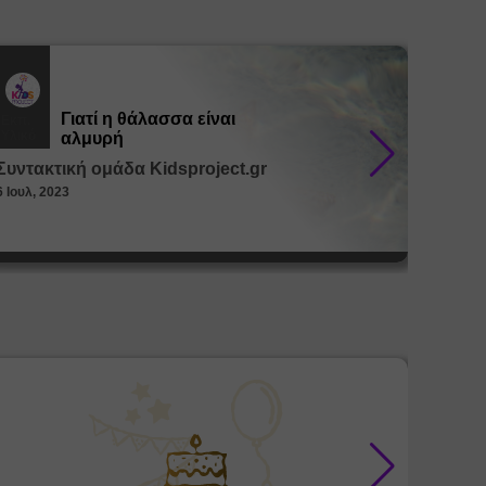
Γιατί η θάλασσα είναι
Εκπ.
Εκπ.
Υλικό
Υλικό
αλμυρή
Συντακτική ομάδα Kidsproject.gr
Συντακ
6 Ιουλ, 2023
26 Μαϊ, 