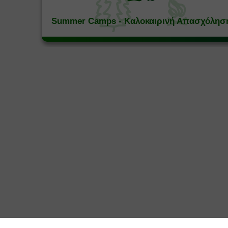
Summer Camps - Καλοκαιρινή Απασχόλησ