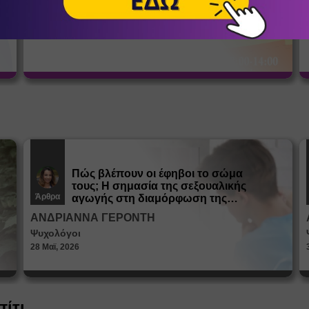
Απασχόληση
Συμμετοχή για τέσσερις ή περισσότερες εβδομάδες με
Ω
έκπτωση 10%. Τιμή εβδομάδας 90€+ΦΠΑ.
Πώς βλέπουν οι έφηβοι το σώμα
τους; Η σημασία της σεξουαλικής
Άρθρα
αγωγής στη διαμόρφωση της
ταυτότητας
ΑΝΔΡΙΑΝΝΑ ΓΕΡΟΝΤΗ
Ψυχολόγοι
28 Μαϊ, 2026
πίτι