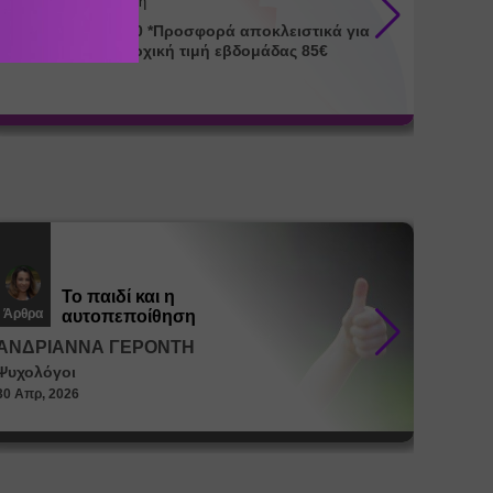
Απασχόληση
ράριο 08:00-17:00 *Προσφορά αποκλειστικά για
Ωράριο 08:00-17:00 
online κράτηση. Αρχική τιμή εβδομάδας 85€
για onl
Το παιδί και η
Άρθρα
Άρθρα
αυτοπεποίθηση
ΑΝΔΡΙΑΝΝΑ ΓΕΡΟΝΤΗ
ΑΝΔΡ
Ψυχολόγοι
Ψυχολό
30 Απρ, 2026
30 Απρ, 