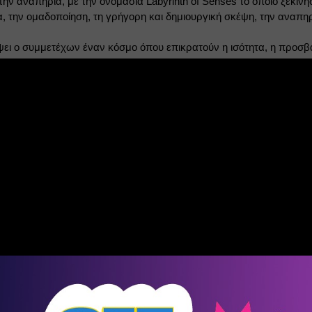
ν αναπηρία, με την ονομασία Labyrinth of Senses το οποίο ξεκίνησε
την ομαδοποίηση, τη γρήγορη και δημιουργική σκέψη, την αναπηρία
ει ο συμμετέχων έναν κόσμο όπου επικρατούν η ισότητα, η προσβα
Λιγότερα