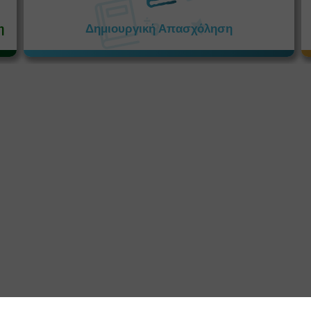
η
Δημιουργική Απασχόληση