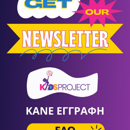
10
Αύγουστος
Events
Δαίδαλος και Ίκαρος
Ράχες
/
Ικαρία
Θέατρο σκιών του Σωκράτη Κοτσορέ
σένα
KIDS LAB SUMMER CAMP
Summer Camps - Καλοκαιρινή
9