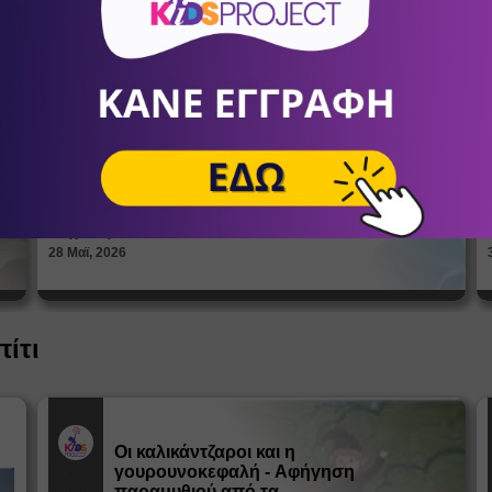
Πώς βλέπουν οι έφηβοι το σώμα
τους; Η σημασία της σεξουαλικής
Άρθρα
αγωγής στη διαμόρφωση της
ταυτότητας
ΑΝΔΡΙΑΝΝΑ ΓΕΡΟΝΤΗ
Ψυχολόγοι
28 Μαϊ, 2026
πίτι
Οι καλικάντζαροι και η
γουρουνοκεφαλή - Αφήγηση
Εκπ.
Υλικό
παραμυθιού από τα