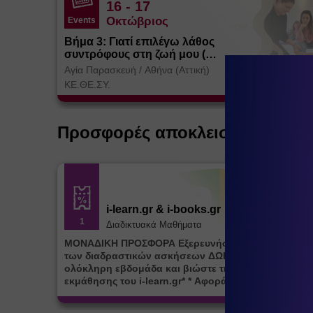
16
- 17
Οκτώβριος
Events
Βήμα 3: Γιατί επιλέγω λάθος
συντρόφους στη ζωή μου (
Θεσσαλονίκη)
Αγία Παρασκευή
/
Αθήνα (Αττική)
ΚΕ.ΘΕ.ΣΥ.
Προσφορές αποκλειστικά για ε
i-learn.gr & i-books.gr
1
Διαδικτυακά Μαθήματα
ΜΟΝΑΔΙΚΗ ΠΡΟΣΦΟΡΑ Εξερευνήστε την πλατφόρμ
των διαδραστικών ασκήσεων ΔΩΡΕΑΝ για μία (1)
ολόκληρη εβδομάδα και βιώστε τη μοναδική εμπειρ
εκμάθησης του i-learn.gr* * Αφορά νέες εγγραφές