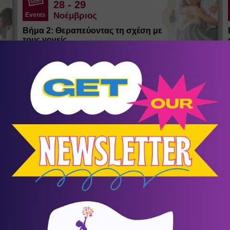
28
- 29
Νοέμβριος
Events
Βήμα 2: Θεραπεύοντας τη σχέση με
τους γονείς
Αγία Παρασκευή
/
Αθήνα (Αττική)
ΚΕ.ΘΕ.ΣΥ.
σένα
Αθλητικός Σύλλογος Κοψαχείλα
Παλαιού Φαλήρου
12
Ποδόσφαιρο
α
Ο πρώτος μήνας ΔΩΡΕΑΝ!
ία