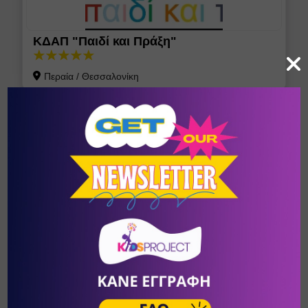
ΚΔΑΠ "Παιδί και Πράξη"
Περαία
/
Θεσσαλονίκη
Family Land AFTER SCHOOL
Κέντρο Μελέτης & Δημιουργική Απασχόληση