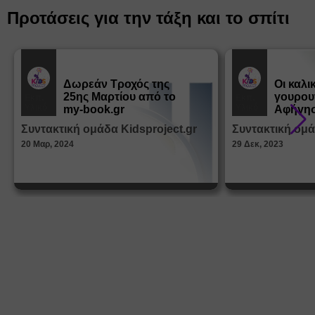
Προτάσεις για την τάξη και το σπίτι
Δωρεάν Tροχός της
Οι καλι
25ης Μαρτίου από το
γουρου
Εκπ.
Εκπ.
Υλικό
Υλικό
my-book.gr
Αφήγησ
από τα
Συντακτική ομάδα Kidsproject.gr
Συντακτική ομά
Παραμ
20 Μαρ, 2024
29 Δεκ, 2023