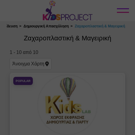
Κλείσιμο
κπαίδευση
Δημιουργική Απασχόληση
Ζαχαροπλαστική & Μαγειρική
Επιλογή Τοποθεσίας
Ζαχαροπλαστική & Μαγειρική
1
-
10
από
10
Άνοιγμα
Χάρτη
POPULAR