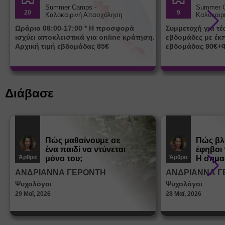
Summer Camps -
Summer 
20
9
Καλοκαιρινή Απασχόληση
Καλοκαιρ
Ωράριο 08:00-17:00 * Η προσφορά
Συμμετοχή για τ
ισχύει αποκλειστικά για online κράτηση.
εβδομάδες με έκ
Αρχική τιμή εβδομάδας 85€
εβδομάδας 90€+
Διάβασε
Πώς μαθαίνουμε σε
Πώς βλ
ένα παιδί να ντύνεται
έφηβοι 
Άρθρα
Άρθρα
μόνο του;
Η σημα
σεξουα
ΑΝΔΡΙΑΝΝΑ ΓΕΡΟΝΤΗ
ΑΝΔΡΙΑΝΝΑ Γ
στη δι
Ψυχολόγοι
Ψυχολόγοι
ταυτότ
29 Μαϊ, 2026
28 Μαϊ, 2026