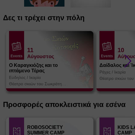
Δες τι τρέχει στην πόλη
11
10
Αύγουστος
Αύγου
Events
Events
Ο Καραγκιόζης και το
Δαίδαλος και Ί
ιπτάμενο Τέρας
Ράχες
/
Ικαρία
Εύδηλος
/
Ικαρία
Θέατρο σκιών του
Κοτσορέ
Θέατρο σκιών του Σωκράτη
Κοτσορέ
Προσφορές αποκλειστικά για εσένα
ROBOSOCIETY
KIDS 
SUMMER CAMP
CAMP