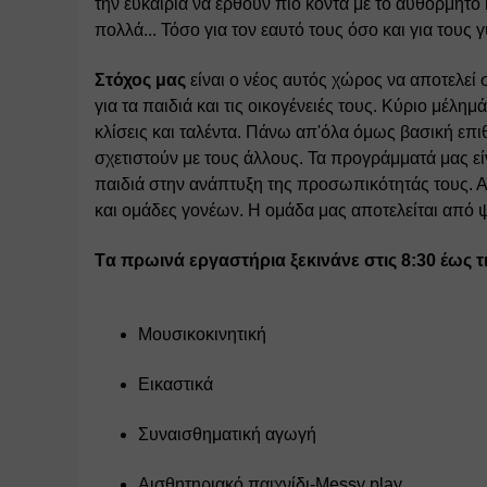
την ευκαιρία να έρθουν πιο κοντά με το αυθόρμητο
πολλά... Τόσο για τον εαυτό τους όσο και για τους γ
Στόχος μας
 είναι ο νέος αυτός χώρος να αποτελεί
για τα παιδιά και τις οικογένειές τους. Κύριο μέ
κλίσεις και ταλέντα. Πάνω απ'όλα όμως βασική επι
σχετιστούν με τους άλλους. Τα προγράμματά μας εί
παιδιά στην ανάπτυξη της προσωπικότητάς τους. Α
και ομάδες γονέων. 
Η ομάδα μας αποτελείται από ψ
Tα πρωινά εργαστήρια ξεκινάνε στις 8:30 έως τις
Μουσικοκινητική 
Εικαστικά
Συναισθηματική αγωγή 
Αισθητηριακό παιχνίδι-Messy play 