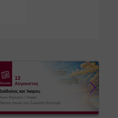
12
Αύγουστος
Events
Events
Δαίδαλος και Ίκαρος
Βήμα 3
συντρό
Άγιος Κήρυκος
/
Ικαρία
Θεσσα
Αγία Πα
Θέατρο σκιών του Σωκράτη Κοτσορέ
ΚΕ.ΘΕ.Σ