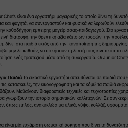
or Chefs είναι ένα εργαστήρι μαγειρικής το οποίο δίνει τη δυνατ
κια και φαγητά, να συνεργαστούν και φυσικά να λερωθούν ελεύθ
την καθοδήγηση έμπειρης μαγείρισσας-παιδαγωγού. Στο εργαστήρ
ιεινή διατροφή, την θρεπτική αξία κάποιων τροφών, την προέλ
ή, δίνει στα παιδιά εκτός από την ικανοποίηση της δημιουργίας
όβο μην λερωθούν, να ασκήσουν τη λεπτή τους κινητικότητα π
ίηση ενός τραπεζιού μέσα από τη συνεργασία. Οι Junior Chefs ε
.
για Παιδιά
 Το εικαστικό εργαστήρι απευθύνεται σε παιδιά που 
ις κατασκευές, την εικονογράφηση και τα κόμιξ τα παιδιά εκφρά
άζουν. Μαθαίνουν διαφορετικές τεχνικές και τεχνοτροπίες χρ
σα γνωρίζουν την ιστορία σημαντικών καλλιτεχνών. Σε συγκεκρι
ν, όπως πηλός, ανακυκλώσιμα υλικά, γύψο, κολλάζ, υφάσματα κ.
κα είναι μία ευχάριστη σωματική άσκηση που δίνει τη δυνατότητ