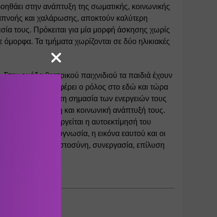
βοηθάει στην ανάπτυξη της σωματικής, κοινωνικής 
ναπνοής και χαλάρωσης, αποκτούν καλύτερη 
σία τους. Πρόκειται για μία μορφή άσκησης χωρίς 
ε όμορφα. Τα τμήματα χωρίζονται σε δύο ηλικιακές 
την ομάδα θεατρικού παιχνιδιού τα παιδιά έχουν 
σφάλεια που προσφέρει ο ρόλος στο εδώ και τώρα 
τα παιδιά να δουν τη σημασία των ενεργειών τους 
, συναισθηματική και κοινωνική ανάπτυξή τους. 
ς σταδιακά καλλιεργείται η αυτοεκτίμησή του 
φραση, η σωματογνωσία, η εικόνα εαυτού και οι 
 εννοιών όπως εμπιστοσύνη, συνεργασία, επίλυση 