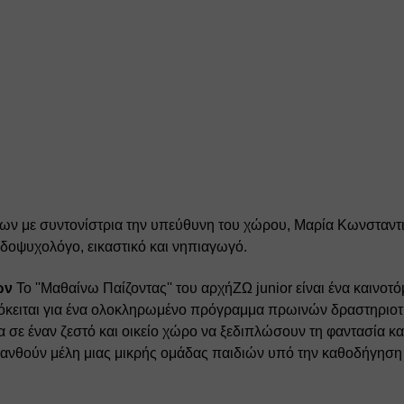
ων με συντονίστρια την υπεύθυνη του χώρου, Μαρία Κωνσταντ
ιδοψυχολόγο, εικαστικό και νηπιαγωγό. 
ών
 Το ''Μαθαίνω Παίζοντας'' του αρχήΖΩ junior είναι ένα καινοτ
όκειται για ένα ολοκληρωμένο πρόγραμμα πρωινών δραστηριοτήτ
 σε έναν ζεστό και οικείο χώρο να ξεδιπλώσουν τη φαντασία και
σθανθούν μέλη μιας μικρής ομάδας παιδιών υπό την καθοδήγηση