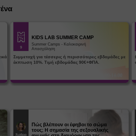
σένα
KIDS LAB SUMMER CAMP
Summer Camps - Καλοκαιρινή
9
Απασχόληση
Συμμετοχή για τέσσερις ή περισσότερες εβδομάδες με
Ω
έκπτωση 10%. Τιμή εβδομάδας 90€+ΦΠΑ.
Πώς βλέπουν οι έφηβοι το σώμα
τους; Η σημασία της σεξουαλικής
Άρθρα
αγωγής στη διαμόρφωση της