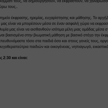
 κομμάτι τους, να δημιουργήσουν, να εκφραστούν, να χαλαρώσου
ύρω τους.. 
 σημείο έκφρασης, ηρεμίας, ευχαρίστησης και μάθησης. Το αρχήΖ
λημά μας είναι να μπορέσουν μέσα σε έναν ασφαλή χώρο να εκφρα
θυμία μας είναι να αισθανθούν ισότιμα μέλη μιας ομάδας μέσα 
ναι βασισμένα στην βιωματική μάθηση με βασικό στόχο την έκφρα
πευθυνόμαστε τόσο στα παιδιά όσο και στους γονείς τους, οργ
υχοθεραπεύτρια παιδιών και οικογένειας, νηπιαγωγό, εικαστικό
 2:30 και είναι: