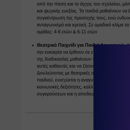
από την πίεση και το άγχος του σχολείου, μέ
και ψυχικής ευεξίας. Τα παιδιά μαθαίνουν ν
συγκέντρωση της προσοχής τους, ενώ ενδυναμ
ανταγωνισμό και κριτική. Σε ομαδικό κλίμα τα
ομάδες: 4-6 ετών & 6-11 ετών 
Θεατρικό Παιχνίδι για Παιδιά Δημοτικού
 «
την ευκαιρία να έρθουν σε επαφή βιωματικά μ
της διαδικασίας μαθαίνουν τον εαυτό τους και
αυτές καθαυτές και να ζήσουν την πραγματικ
Δουλεύοντας με θεατρικές ασκήσεις και παιχνί
παιδιού, ενισχύεται η αναγνώριση και η αυτ
κοινωνικές δεξιότητες, καλλιεργείται η φαντ
συγκρούσεων και η αποδοχή της διαφορετικότη