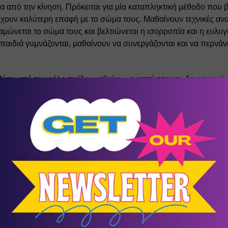
σα από την κίνηση. Πρόκειται για μία καταπληκτική μέθοδο που 
α έχουν καλύτερη επαφή με το σώμα τους. Μαθαίνουν τεχνικές α
ώνεται το σώμα τους και βελτιώνεται η ισορροπία και η ευλυγι
 παιδιά γυμνάζονται, μαθαίνουν να συνεργάζονται και να περνάν
Μέσα από τον ρόλο παίζω, μαθαίνω, αναπτύσσομαι, δημιουργώ» Σ
ε τον εαυτό τους και τα άλλα μέλη της ομάδας. Μέσα από την α
 τον κόσμο που τα περιβάλλει. Το θεατρικό παιχνίδι επιτρέπει σ
ότητα μέσα από τη φαντασία τους με απώτερο σκοπό τη γνωστική
δια, μουσικοκινητικές δραστηριότητες και ψυχοκινητικές δράσει
οέκφραση των συναισθημάτων του, αναπτύσσονται η γλωσσική έκ
ασία και η δημιουργικότητα. Στόχος της ομάδας είναι η ανάδυση
τας, μέσα από τη γνωριμία με τον εαυτό και τον άλλο.
ΠΡΟΓΡΑΜΜΑ 2021-22