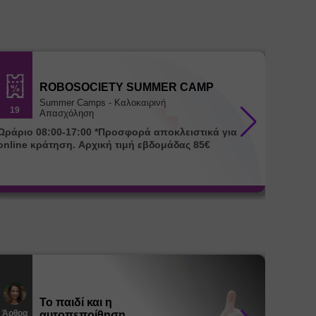
ROBOSOCIETY SUMMER CAMP
Summer Camps - Καλοκαιρινή
19
18
Απασχόληση
ράριο 08:00-17:00 *Προσφορά αποκλειστικά για
Ωράριο 08:00-17:00 
online κράτηση. Αρχική τιμή εβδομάδας 85€
για onl
Το παιδί και η
Άρθρα
Άρθρα
αυτοπεποίθηση