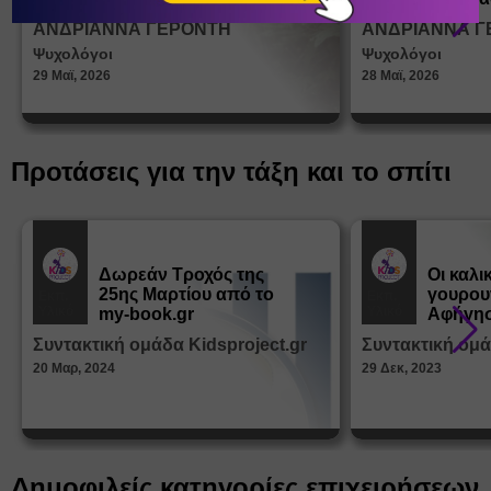
σεξουα
ΑΝΔΡΙΑΝΝΑ ΓΕΡΟΝΤΗ
ΑΝΔΡΙΑΝΝΑ Γ
στη δι
Ψυχολόγοι
Ψυχολόγοι
ταυτότ
29 Μαϊ, 2026
28 Μαϊ, 2026
Προτάσεις για την τάξη και το σπίτι
Δωρεάν Tροχός της
Οι καλι
25ης Μαρτίου από το
γουρου
Εκπ.
Εκπ.
Υλικό
Υλικό
my-book.gr
Αφήγησ
από τα
Συντακτική ομάδα Kidsproject.gr
Συντακτική ομά
Παραμ
20 Μαρ, 2024
29 Δεκ, 2023
Δημοφιλείς κατηγορίες επιχειρήσεων