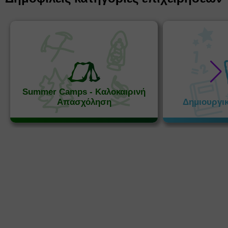
Summer Camps - Καλοκαιρινή
Απασχόληση
Δημιουργι