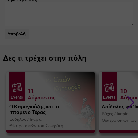
Υποβολή
Δες τι τρέχει στην πόλη
11
10
Αύγουστος
Αύγου
Events
Events
Ο Καραγκιόζης και το
Δαίδαλος και Ί
ιπτάμενο Τέρας
Ράχες
/
Ικαρία
Εύδηλος
/
Ικαρία
Θέατρο σκιών του
Κοτσορέ
Θέατρο σκιών του Σωκράτη
Κοτσορέ