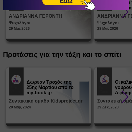
ένα παιδί να ντύνεται
έφηβοι 
Άρθρα
Άρθρα
μόνο του;
Η σημα
σεξουα
ΑΝΔΡΙΑΝΝΑ ΓΕΡΟΝΤΗ
ΑΝΔΡΙΑΝΝΑ Γ
στη δι
Ψυχολόγοι
Ψυχολόγοι
ταυτότ
29 Μαϊ, 2026
28 Μαϊ, 2026
Προτάσεις για την τάξη και το σπίτι
Δωρεάν Tροχός της
Οι καλι
25ης Μαρτίου από το
γουρου
Εκπ.
Εκπ.
Υλικό
Υλικό
my-book.gr
Αφήγησ
από τα
Συντακτική ομάδα Kidsproject.gr
Συντακτική ομά
Παραμ
20 Μαρ, 2024
29 Δεκ, 2023