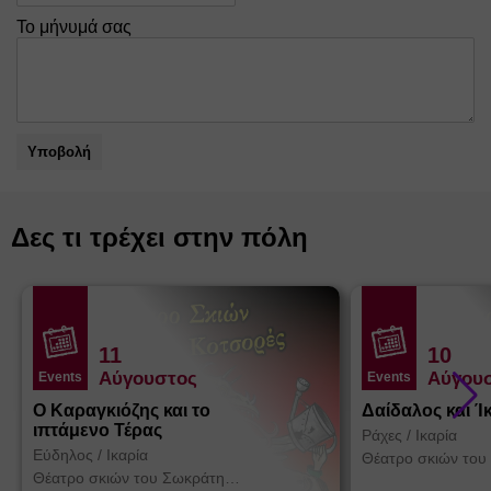
Το μήνυμά σας
Υποβολή
Δες τι τρέχει στην πόλη
11
10
Αύγουστος
Αύγου
Events
Events
Ο Καραγκιόζης και το
Δαίδαλος και Ί
ιπτάμενο Τέρας
Ράχες
/
Ικαρία
Εύδηλος
/
Ικαρία
Θέατρο σκιών του
Κοτσορέ
Θέατρο σκιών του Σωκράτη