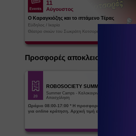
11
Αύγουστος
Events
Ο Καραγκιόζης και το ιπτάμενο Τέρας
Εύδηλος
/
Ικαρία
Θέατρο σκιών του Σωκράτη Κοτσορέ
Προσφορές αποκλειστικά για ε
ROBOSOCIETY SUMMER CAMP
Summer Camps - Καλοκαιρινή
20
Απασχόληση
Ωράριο 08:00-17:00 * Η προσφορά ισχύει αποκλειστικά
για online κράτηση. Αρχική τιμή εβδομάδας 85€