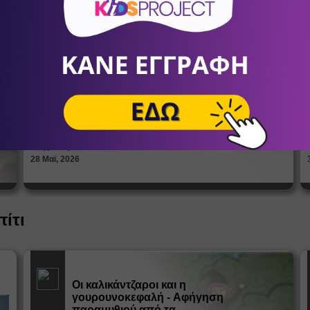
Πώς βλέπουν οι έφηβοι το σώμα
τους; Η σημασία της σεξουαλικής
Άρθρα
αγωγής στη διαμόρφωση της
ταυτότητας
ΑΝΔΡΙΑΝΝΑ ΓΕΡΟΝΤΗ
Ψυχολόγοι
28 Μαϊ, 2026
πίτι
Οι καλικάντζαροι και η
γουρουνοκεφαλή - Αφήγηση
Εκπ.
Υλικό
παραμυθιού από τα