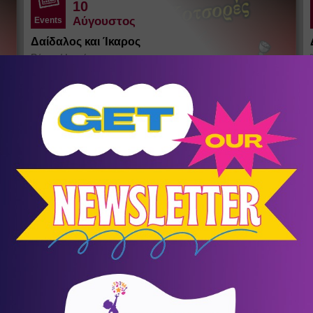
10
Αύγουστος
Events
Δαίδαλος και Ίκαρος
Ράχες
/
Ικαρία
Θέατρο σκιών του Σωκράτη Κοτσορέ
σένα
KIDS LAB SUMMER CAMP
Summer Camps - Καλοκαιρινή
9
Απασχόληση
Συμμετοχή για τέσσερις ή περισσότερες εβδομάδες με
Ω
έκπτωση 10%. Τιμή εβδομάδας 90€+ΦΠΑ.