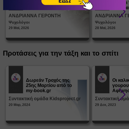
ένα παιδί να ντύνεται
έφηβοι 
Άρθρα
Άρθρα
μόνο του;
Η σημα
σεξουα
ΑΝΔΡΙΑΝΝΑ ΓΕΡΟΝΤΗ
ΑΝΔΡΙΑΝΝΑ Γ
στη δι
Ψυχολόγοι
Ψυχολόγοι
ταυτότ
29 Μαϊ, 2026
28 Μαϊ, 2026
Προτάσεις για την τάξη και το σπίτι
Δωρεάν Tροχός της
Οι καλι
25ης Μαρτίου από το
γουρου
Εκπ.
Εκπ.
Υλικό
Υλικό
my-book.gr
Αφήγησ
από τα
Συντακτική ομάδα Kidsproject.gr
Συντακτική ομά
Παραμ
20 Μαρ, 2024
29 Δεκ, 2023