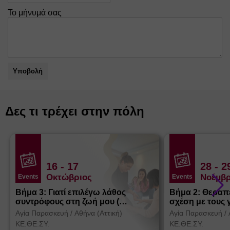
Το μήνυμά σας
Υποβολή
Δες τι τρέχει στην πόλη
16
- 17
28
- 2
Οκτώβριος
Νοέμβρ
Events
Events
Βήμα 3: Γιατί επιλέγω λάθος
Βήμα 2: Θεραπ
συντρόφους στη ζωή μου (
σχέση με τους 
Θεσσαλονίκη)
Αγία Παρασκευή
/
Αθήνα (Αττική)
Αγία Παρασκευή
/
ΚΕ.ΘΕ.ΣΥ.
ΚΕ.ΘΕ.ΣΥ.