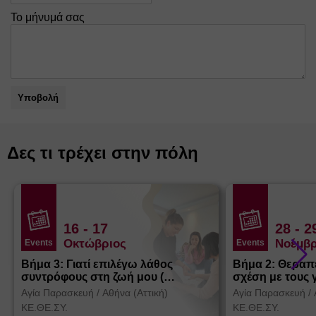
Το μήνυμά σας
Υποβολή
Δες τι τρέχει στην πόλη
16
- 17
28
- 2
Οκτώβριος
Νοέμβρ
Events
Events
Βήμα 3: Γιατί επιλέγω λάθος
Βήμα 2: Θεραπ
συντρόφους στη ζωή μου (
σχέση με τους 
Θεσσαλονίκη)
Αγία Παρασκευή
/
Αθήνα (Αττική)
Αγία Παρασκευή
/
ΚΕ.ΘΕ.ΣΥ.
ΚΕ.ΘΕ.ΣΥ.