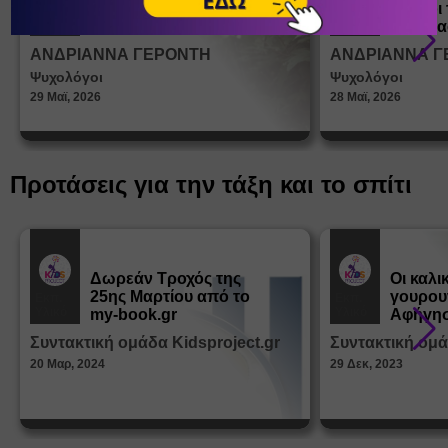
ένα παιδί να ντύνεται
έφηβοι 
Άρθρα
Άρθρα
μόνο του;
Η σημα
σεξουα
ΑΝΔΡΙΑΝΝΑ ΓΕΡΟΝΤΗ
ΑΝΔΡΙΑΝΝΑ Γ
στη δι
Ψυχολόγοι
Ψυχολόγοι
ταυτότ
29 Μαϊ, 2026
28 Μαϊ, 2026
Προτάσεις για την τάξη και το σπίτι
Δωρεάν Tροχός της
Οι καλι
25ης Μαρτίου από το
γουρου
Εκπ.
Εκπ.
Υλικό
Υλικό
my-book.gr
Αφήγησ
από τα
Συντακτική ομάδα Kidsproject.gr
Συντακτική ομά
Παραμ
20 Μαρ, 2024
29 Δεκ, 2023