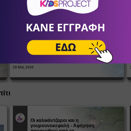
Πώς βλέπουν οι έφηβοι το σώμα
τους; Η σημασία της σεξουαλικής
Άρθρα
αγωγής στη διαμόρφωση της
ταυτότητας
ΑΝΔΡΙΑΝΝΑ ΓΕΡΟΝΤΗ
Ψυχολόγοι
28 Μαϊ, 2026
πίτι
Οι καλικάντζαροι και η
γουρουνοκεφαλή - Αφήγηση
Εκπ.
Υλικό
παραμυθιού από τα