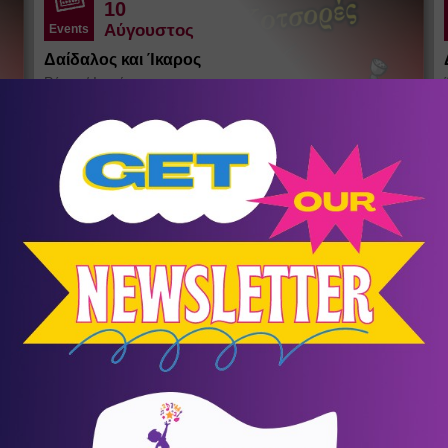
10
Αύγουστος
Events
Δαίδαλος και Ίκαρος
Ράχες
/
Ικαρία
Θέατρο σκιών του Σωκράτη Κοτσορέ
σένα
KIDS LAB SUMMER CAMP
Summer Camps - Καλοκαιρινή
9
Απασχόληση
Συμμετοχή για τέσσερις ή περισσότερες εβδομάδες με
Ω
έκπτωση 10%. Τιμή εβδομάδας 90€+ΦΠΑ.