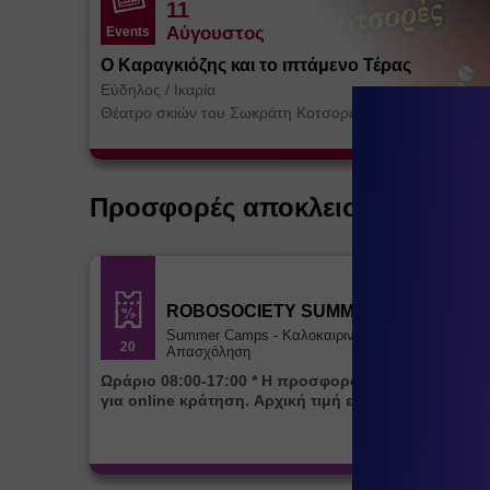
11
Αύγουστος
Events
Ο Καραγκιόζης και το ιπτάμενο Τέρας
Εύδηλος
/
Ικαρία
Θέατρο σκιών του Σωκράτη Κοτσορέ
Προσφορές αποκλειστικά για ε
ROBOSOCIETY SUMMER CAMP
Summer Camps - Καλοκαιρινή
20
Απασχόληση
Ωράριο 08:00-17:00 * Η προσφορά ισχύει αποκλειστικά
για online κράτηση. Αρχική τιμή εβδομάδας 85€