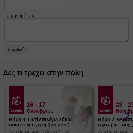
Το μήνυμά σας
Υποβολή
Δες τι τρέχει στην πόλη
16
- 17
28
- 2
Οκτώβριος
Νοέμβρ
Events
Events
Βήμα 3: Γιατί επιλέγω λάθος
Βήμα 2: Θεραπ
συντρόφους στη ζωή μου (
σχέση με τους 
Θεσσαλονίκη)
Αγία Παρασκευή
/
Αθήνα (Αττική)
Αγία Παρασκευή
/