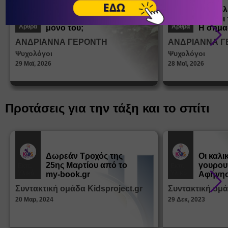
Πώς μαθαίνουμε σε
Πώς βλ
ένα παιδί να ντύνεται
έφηβοι 
Άρθρα
Άρθρα
μόνο του;
Η σημα
σεξουα
ΑΝΔΡΙΑΝΝΑ ΓΕΡΟΝΤΗ
ΑΝΔΡΙΑΝΝΑ Γ
στη δι
Ψυχολόγοι
Ψυχολόγοι
ταυτότ
29 Μαϊ, 2026
28 Μαϊ, 2026
Προτάσεις για την τάξη και το σπίτι
Δωρεάν Tροχός της
Οι καλι
25ης Μαρτίου από το
γουρου
Εκπ.
Εκπ.
Υλικό
Υλικό
my-book.gr
Αφήγησ
από τα
Συντακτική ομάδα Kidsproject.gr
Συντακτική ομά
Παραμ
20 Μαρ, 2024
29 Δεκ, 2023