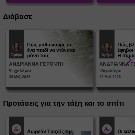
learn.gr* * Αφορά νέες εγγραφές
Διάβασε
Πώς μαθαίνουμε σε
Πώς βλ
ένα παιδί να ντύνεται
έφηβοι 
Άρθρα
Άρθρα
μόνο του;
Η σημα
σεξουα
ΑΝΔΡΙΑΝΝΑ ΓΕΡΟΝΤΗ
ΑΝΔΡΙΑΝΝΑ Γ
στη δι
Ψυχολόγοι
Ψυχολόγοι
ταυτότ
29 Μαϊ, 2026
28 Μαϊ, 2026
Προτάσεις για την τάξη και το σπίτι
Δωρεάν Tροχός της
Οι καλι