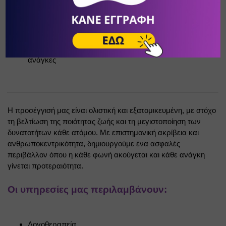
αναπτυξιακές δυσκολίες
Σεμινάρια και εργαστήρια για γονείς και εκπαιδευτικούς
Υποστήριξη οικογενειών σε κρίση ή με ιδιαίτερες 
ανάγκες
Η προσέγγισή μας είναι ολιστική και εξατομικευμένη, με στόχο 
τη βελτίωση της ποιότητας ζωής και τη μεγιστοποίηση των 
δυνατοτήτων κάθε ατόμου. Με επιστημονική ακρίβεια και 
ανθρωποκεντρικότητα, δημιουργούμε ένα ασφαλές 
περιβάλλον όπου η κάθε φωνή ακούγεται και κάθε ανάγκη 
γίνεται προτεραιότητα.
Οι υπηρεσίες μας περιλαμβάνουν:
Λογοθεραπεία