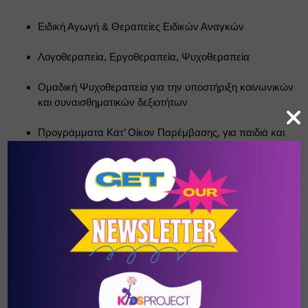
Ειδική Αγωγή & Θεραπείες Ειδικών Αναγκών
Λογοθεραπεία, Εργοθεραπεία, Ψυχοθεραπεία
Ομαδική Ψυχοθεραπεία για την υποστήριξη κοινωνικών 
και συναισθηματικών δεξιοτήτων
Προγράμματα Κατ’ Οίκον Παρέμβασης, για παιδιά και 
ενήλικες
Αγωγή Κοινότητας, με δράσεις ενημέρωσης και 
ευαισθητοποίησης σε σχολεία, γειτονιές και φορείς
Εκπαιδευτικά & Υποστηρικτικά Προγράμματα
Ομάδες Ψυχοεκπαίδευσης Γονέων, ειδικά σχεδιασμένες 
για οικογένειες με παιδιά με ΔΑΦ, ΔΕΠ-Υ και άλλες 