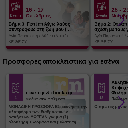
16
- 17
28
- 2
Οκτώβριος
Νοέμβρ
Events
Events
Βήμα 3: Γιατί επιλέγω λάθος
Βήμα 2: Θεραπ
συντρόφους στη ζωή μου (
σχέση με τους 
Θεσσαλονίκη)
Αγία Παρασκευή
/
Αθήνα (Αττική)
Αγία Παρασκευή
/
ΚΕ.ΘΕ.ΣΥ.
ΚΕ.ΘΕ.ΣΥ.
Προσφορές αποκλειστικά για εσένα
Αθλητι
Κοψαχε
i-learn.gr & i-books.gr
Φαλήρ
1
12
Διαδικτυακά Μαθήματα
Ποδόσφαι
ΜΟΝΑΔΙΚΗ ΠΡΟΣΦΟΡΑ Εξερευνήστε την
Ο πρώτος μήνας
πλατφόρμα των διαδραστικών
ασκήσεων ΔΩΡΕΑΝ για μία (1)
ολόκληρη εβδομάδα και βιώστε τη
μοναδική εμπειρία εκμάθησης του i-