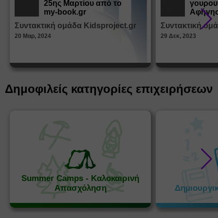
25ης Μαρτίου από το
γουρου
Εκπ.
Εκπ.
Υλικό
Υλικό
my-book.gr
Αφήγησ
από τα
Συντακτική ομάδα Kidsproject.gr
Συντακτική ομά
Παραμ
20 Μαρ, 2024
29 Δεκ, 2023
Δημοφιλείς κατηγορίες επιχειρήσεων
Summer Camps - Καλοκαιρινή
Απασχόληση
Δημιουργι