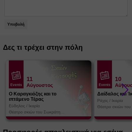
Υποβολή
Δες τι τρέχει στην πόλη
11
10
Αύγουστος
Αύγου
Events
Events
Ο Καραγκιόζης και το
Δαίδαλος και Ί
ιπτάμενο Τέρας
Ράχες
/
Ικαρία
Εύδηλος
/
Ικαρία
Θέατρο σκιών του
Κοτσορέ
Θέατρο σκιών του Σωκράτη
Κοτσορέ