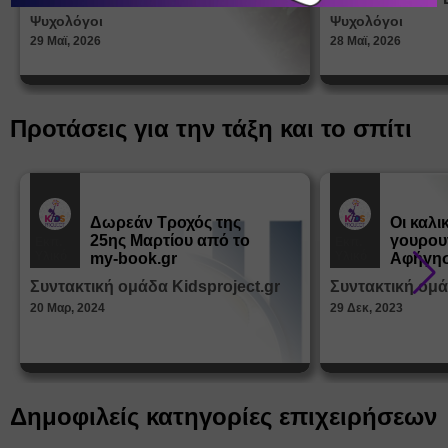
στη δι
Ψυχολόγοι
Ψυχολόγοι
ταυτότ
29 Μαϊ, 2026
28 Μαϊ, 2026
Προτάσεις για την τάξη και το σπίτι
Δωρεάν Tροχός της
Οι καλι
25ης Μαρτίου από το
γουρου
Εκπ.
Εκπ.
Υλικό
Υλικό
my-book.gr
Αφήγησ
από τα
Συντακτική ομάδα Kidsproject.gr
Συντακτική ομά
Παραμ
20 Μαρ, 2024
29 Δεκ, 2023
Δημοφιλείς κατηγορίες επιχειρήσεων