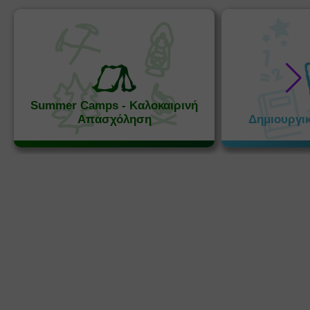
Summer Camps - Καλοκαιρινή
Απασχόληση
Δημιουργι