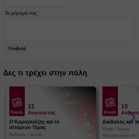
Το μήνυμά σας
Υποβολή
Δες τι τρέχει στην πόλη
11
10
Αύγουστος
Αύγου
Events
Events
Ο Καραγκιόζης και το
Δαίδαλος και Ί
ιπτάμενο Τέρας
Ράχες
/
Ικαρία
Εύδηλος
/
Ικαρία
Θέατρο σκιών του