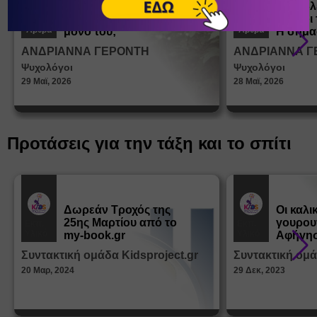
Πώς μαθαίνουμε σε
Πώς βλ
ένα παιδί να ντύνεται
έφηβοι 
Άρθρα
Άρθρα
μόνο του;
Η σημα
σεξουα
ΑΝΔΡΙΑΝΝΑ ΓΕΡΟΝΤΗ
ΑΝΔΡΙΑΝΝΑ Γ
στη δι
Ψυχολόγοι
Ψυχολόγοι
ταυτότ
29 Μαϊ, 2026
28 Μαϊ, 2026
Προτάσεις για την τάξη και το σπίτι
Δωρεάν Tροχός της
Οι καλι
25ης Μαρτίου από το
γουρου
Εκπ.
Εκπ.
Υλικό
Υλικό
my-book.gr
Αφήγησ
από τα
Συντακτική ομάδα Kidsproject.gr
Συντακτική ομά
Παραμ
20 Μαρ, 2024
29 Δεκ, 2023