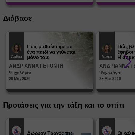
Διάβασε
Πώς μαθαίνουμε σε
Πώς βλ
ένα παιδί να ντύνεται
έφηβοι 
Άρθρα
Άρθρα
μόνο του;
Η σημα
σεξουα
ΑΝΔΡΙΑΝΝΑ ΓΕΡΟΝΤΗ
ΑΝΔΡΙΑΝΝΑ Γ
στη δι
Ψυχολόγοι
Ψυχολόγοι
ταυτότ
29 Μαϊ, 2026
28 Μαϊ, 2026
Προτάσεις για την τάξη και το σπίτι
Δωρεάν Tροχός της
Οι καλι