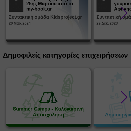
25ης Μαρτίου από το
γουρου
Εκπ.
Εκπ.
Υλικό
Υλικό
my-book.gr
Αφήγησ
από τα
Συντακτική ομάδα Kidsproject.gr
Συντακτική ομά
Παραμ
20 Μαρ, 2024
29 Δεκ, 2023
Δημοφιλείς κατηγορίες επιχειρήσεων
Summer Camps - Καλοκαιρινή
Απασχόληση
Δημιουργι