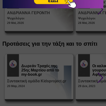
ένα παιδί να ντύνεται
έφηβοι 
Άρθρα
Άρθρα
μόνο του;
Η σημα
σεξουα
ΑΝΔΡΙΑΝΝΑ ΓΕΡΟΝΤΗ
ΑΝΔΡΙΑΝΝΑ Γ
στη δι
Ψυχολόγοι
Ψυχολόγοι
ταυτότ
29 Μαϊ, 2026
28 Μαϊ, 2026
Προτάσεις για την τάξη και το σπίτι
Δωρεάν Tροχός της
Οι καλι
25ης Μαρτίου από το
γουρου
Εκπ.
Εκπ.
Υλικό
Υλικό
my-book.gr
Αφήγησ
από τα
Συντακτική ομάδα Kidsproject.gr
Συντακτική ομά
Παραμ
20 Μαρ, 2024
29 Δεκ, 2023