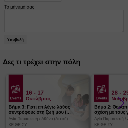
Το μήνυμά σας
Υποβολή
Δες τι τρέχει στην πόλη
16
- 17
28
- 2
Οκτώβριος
Νοέμβρ
Events
Events
Βήμα 3: Γιατί επιλέγω λάθος
Βήμα 2: Θεραπ
συντρόφους στη ζωή μου (
σχέση με τους 
Θεσσαλονίκη)
Αγία Παρασκευή
/
Αθήνα (Αττική)
Αγία Παρασκευή
/
ΚΕ.ΘΕ.ΣΥ.
ΚΕ.ΘΕ.ΣΥ.