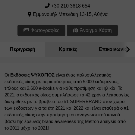
+30 210 3618 654
Εμμανουήλ Μπενάκη 13-15, Αθήνα
Φωτογραφίες
Άνοιγμα Χάρτη
Περιγραφή
Κριτικές
Επικοινωνία
Οι
Εκδόσεις ΨΥΧΟΓΙΟΣ
είναι ένας πολυσυλλεκτικός 
εκδοτικός οίκος με περισσότερους από 5.000 εκδομένους 
τίτλους και 2.600 
e
-
books
 για κάθε προτίμηση και ηλικία. Το 
2021, ο εκδοτικός οίκος συμπλήρωσε τα 42 χρόνια λειτουργίας, 
διακρίθηκε με το βραβείο του #1 
SUPERBRAND
 στον χώρο 
των εκδόσεων για τα έτη 2021 και 2022 και είναι σταθερά ο #1 
εκδοτικός οίκος στην προτίμηση του αναγνωστικού κοινού 
βάσει της έρευνας 
brand
awareness
 της 
Metron
analysis
 από 
το 2011 μέχρι το 2021!