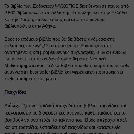
Τα βιβλία των Εκδόσεων ΨΥΧΟΓΙΟΣ διατίθενται σε πάνω από 
2.500 βιβλιοπωλεία και άλλα σημεία πωλήσεων στην Ελλάδα 
και την Κύπρο, καθώς επίσης και από το ομώνυμο 
βιβλιοπωλείο στην Αθήνα.
Βρες το επόμενο βιβλίο που θα διαβάσεις ανάμεσα στις 
καλύτερες επιλογές! Σου προτείνουμε Λογοτεχνία από 
αγαπημένους και βραβευμένους συγγραφείς, Βιβλία Γενικών 
Γνώσεων με τα πιο ενδιαφέροντα θέματα, Νεανικά 
Μυθιστορήματα και Παιδικά Βιβλία που θα συναρπάσουν κάθε 
αναγνώστη, 
best
seller
 βιβλία και «φρέσκιες» προτάσεις για 
κάθε προτίμηση και ηλικία.
Παιχνίδ
ι
α
Διάλεξε έξυπνα παιδικά παιχνίδια και βιβλιο-παιχνίδια που 
ικανοποιούν τις διαφορετικές ανάγκες κάθε παιδιού και το 
βοηθούν να αναπτύξει τα ταλέντα του! Βρες υπέροχα παζλ 
και επιτραπέζια, εκπαιδευτικά παιχνίδια και κατασκευές, 