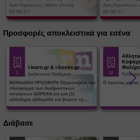
Θεσσαλονίκη)
Αγία Παρασκευή
/
Αθήνα (Αττική)
Αγία Παρασκευή
/
ΚΕ.ΘΕ.ΣΥ.
ΚΕ.ΘΕ.ΣΥ.
Προσφορές αποκλειστικά για εσένα
Αθλητι
Κοψαχε
i-learn.gr & i-books.gr
Φαλήρ
1
12
Διαδικτυακά Μαθήματα
Ποδόσφαι
ΜΟΝΑΔΙΚΗ ΠΡΟΣΦΟΡΑ Εξερευνήστε την
Ο πρώτος μήνας
πλατφόρμα των διαδραστικών
ασκήσεων ΔΩΡΕΑΝ για μία (1)
ολόκληρη εβδομάδα και βιώστε τη
μοναδική εμπειρία εκμάθησης του i-
learn.gr* * Αφορά νέες εγγραφές
Διάβασε