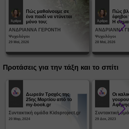
Πώς μαθαίνουμε σε
Πώς βλ
ένα παιδί να ντύνεται
έφηβοι 
Άρθρα
Άρθρα
μόνο του;
Η σημα
σεξουα
ΑΝΔΡΙΑΝΝΑ ΓΕΡΟΝΤΗ
ΑΝΔΡΙΑΝΝΑ Γ
στη δι
Ψυχολόγοι
Ψυχολόγοι
ταυτότ
29 Μαϊ, 2026
28 Μαϊ, 2026
Προτάσεις για την τάξη και το σπίτι
Δωρεάν Tροχός της
Οι καλι
25ης Μαρτίου από το
γουρου
Εκπ.
Εκπ.
Υλικό
Υλικό
my-book.gr
Αφήγησ
από τα
Συντακτική ομάδα Kidsproject.gr
Συντακτική ομά
Παραμ
20 Μαρ, 2024
29 Δεκ, 2023