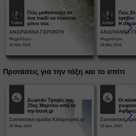
Πώς μαθαίνουμε σε
Πώς βλ
ένα παιδί να ντύνεται
έφηβοι 
Άρθρα
Άρθρα
μόνο του;
Η σημα
σεξουα
ΑΝΔΡΙΑΝΝΑ ΓΕΡΟΝΤΗ
ΑΝΔΡΙΑΝΝΑ Γ
στη δι
Ψυχολόγοι
Ψυχολόγοι
ταυτότ
29 Μαϊ, 2026
28 Μαϊ, 2026
Προτάσεις για την τάξη και το σπίτι
Δωρεάν Tροχός της
Οι καλι
25ης Μαρτίου από το
γουρου
Εκπ.
Εκπ.
Υλικό
Υλικό
my-book.gr
Αφήγησ
από τα
Συντακτική ομάδα Kidsproject.gr
Συντακτική ομά
Παραμ
20 Μαρ, 2024
29 Δεκ, 2023