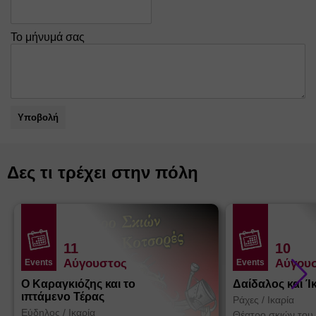
Το μήνυμά σας
Υποβολή
Δες τι τρέχει στην πόλη
11
10
Αύγουστος
Αύγου
Events
Events
Ο Καραγκιόζης και το
Δαίδαλος και Ί
ιπτάμενο Τέρας
Ράχες
/
Ικαρία
Εύδηλος
/
Ικαρία
Θέατρο σκιών του