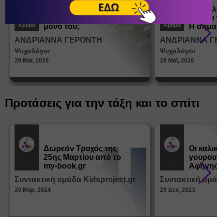
Πώς μαθαίνουμε σε
Πώς βλ
ένα παιδί να ντύνεται
έφηβοι 
Άρθρα
Άρθρα
μόνο του;
Η σημα
σεξουα
ΑΝΔΡΙΑΝΝΑ ΓΕΡΟΝΤΗ
ΑΝΔΡΙΑΝΝΑ Γ
στη δι
Ψυχολόγοι
Ψυχολόγοι
ταυτότ
29 Μαϊ, 2026
28 Μαϊ, 2026
Προτάσεις για την τάξη και το σπίτι
Δωρεάν Tροχός της
Οι καλι
25ης Μαρτίου από το
γουρου
Εκπ.
Εκπ.
Υλικό
Υλικό
my-book.gr
Αφήγησ
από τα
Συντακτική ομάδα Kidsproject.gr
Συντακτική ομά
Παραμ
20 Μαρ, 2024
29 Δεκ, 2023