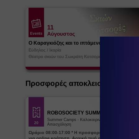
11
Αύγουστος
Events
Ο Καραγκιόζης και το ιπτάμενο Τέρας
Εύδηλος
/
Ικαρία
Θέατρο σκιών του Σωκράτη Κοτσορέ
Προσφορές αποκλειστικά για ε
ROBOSOCIETY SUMMER CAMP
Summer Camps - Καλοκαιρινή
20
Απασχόληση
Ωράριο 08:00-17:00 * Η προσφορά ισχύει αποκλειστικά
για online κράτηση. Αρχική τιμή εβδομάδας 85€