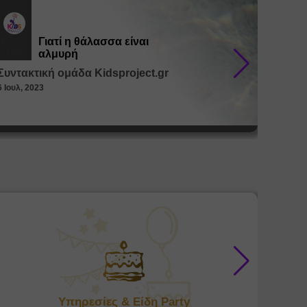
Γιατί η θάλασσα είναι
Εκπ.
Εκπ.
Υλικό
Υλικό
αλμυρή
Συντακτική ομάδα Kidsproject.gr
Συντακ
6 Ιουλ, 2023
26 Μαϊ, 
Υπηρεσίες & Είδη Party