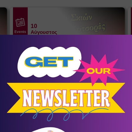
10
Αύγουστος
Events
Δαίδαλος και Ίκαρος
Ράχες
/
Ικαρία
Θέατρο σκιών του Σωκράτη Κοτσορέ
σένα
KIDS LAB SUMMER CAMP
Summer Camps - Καλοκαιρινή
9
Απασχόληση
Συμμετοχή για τέσσερις ή περισσότερες εβδομάδες με
Ω
έκπτωση 10%. Τιμή εβδομάδας 90€+ΦΠΑ.