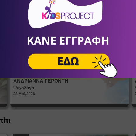
Πώς βλέπουν οι έφηβοι το σώμα
τους; Η σημασία της σεξουαλικής
Άρθρα
αγωγής στη διαμόρφωση της
ταυτότητας
ΑΝΔΡΙΑΝΝΑ ΓΕΡΟΝΤΗ
Ψυχολόγοι
28 Μαϊ, 2026
πίτι