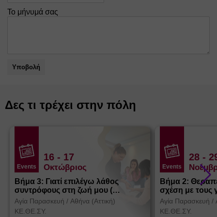
Το μήνυμά σας
Υποβολή
Δες τι τρέχει στην πόλη
16
- 17
28
- 2
Οκτώβριος
Νοέμβρ
Events
Events
Βήμα 3: Γιατί επιλέγω λάθος
Βήμα 2: Θεραπ
συντρόφους στη ζωή μου (
σχέση με τους 
Θεσσαλονίκη)
Αγία Παρασκευή
/
Αθήνα (Αττική)
Αγία Παρασκευή
/
ΚΕ.ΘΕ.ΣΥ.
ΚΕ.ΘΕ.ΣΥ.