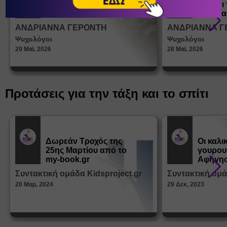
ένα παιδί να ντύνεται
έφηβοι 
Άρθρα
Άρθρα
μόνο του;
Η σημα
σεξουα
ΑΝΔΡΙΑΝΝΑ ΓΕΡΟΝΤΗ
ΑΝΔΡΙΑΝΝΑ Γ
στη δι
Ψυχολόγοι
Ψυχολόγοι
ταυτότ
29 Μαϊ, 2026
28 Μαϊ, 2026
Προτάσεις για την τάξη και το σπίτι
Δωρεάν Tροχός της
Οι καλι
25ης Μαρτίου από το
γουρου
Εκπ.
Εκπ.
Υλικό
Υλικό
my-book.gr
Αφήγησ
από τα
Συντακτική ομάδα Kidsproject.gr
Συντακτική ομά
Παραμ
20 Μαρ, 2024
29 Δεκ, 2023