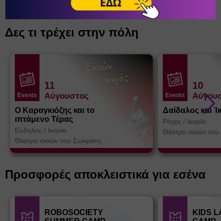
Δες τι τρέχει στην πόλη
11
10
Αύγουστος
Αύγου
Events
Events
Ο Καραγκιόζης και το
Δαίδαλος και Ί
ιπτάμενο Τέρας
Ράχες
/
Ικαρία
Εύδηλος
/
Ικαρία
Θέατρο σκιών του
Κοτσορέ
Θέατρο σκιών του Σωκράτη
Κοτσορέ
Προσφορές αποκλειστικά για εσένα
ROBOSOCIETY
KIDS 