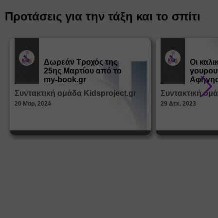
Προτάσεις για την τάξη και το σπίτι
Δωρεάν Tροχός της
Οι καλι
25ης Μαρτίου από το
γουρου
Εκπ.
Εκπ.
Υλικό
Υλικό
my-book.gr
Αφήγησ
από τα
Συντακτική ομάδα Kidsproject.gr
Συντακτική ομά
Παραμ
20 Μαρ, 2024
29 Δεκ, 2023