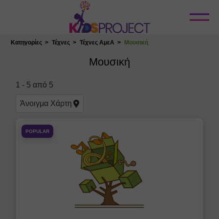
Κλείσιμο
Κατηγορίες
Τέχνες
Τέχνες ΑμεΑ
Μουσική
Επιλογή Τοποθεσίας
Μουσική
1
-
5
από
5
Άνοιγμα
Χάρτη
POPULAR