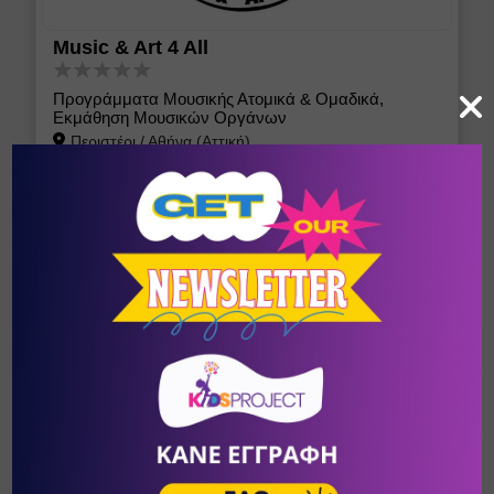
Music & Art 4 All
Προγράμματα Μουσικής Ατομικά & Ομαδικά,
Εκμάθηση Μουσικών Οργάνων
Περιστέρι
/
Αθήνα (Αττική)