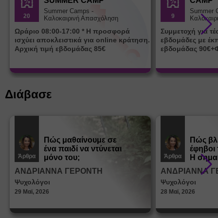
SUMMER CAMP
CAMP
Summer Camps -
Summer 
20
9
Καλοκαιρινή Απασχόληση
Καλοκαιρ
Ωράριο 08:00-17:00 * Η προσφορά
Συμμετοχή για τ
ισχύει αποκλειστικά για online κράτηση.
εβδομάδες με έκ
Αρχική τιμή εβδομάδας 85€
εβδομάδας 90€+
Διάβασε
Πώς μαθαίνουμε σε
Πώς βλ
ένα παιδί να ντύνεται
έφηβοι 
Άρθρα
Άρθρα
μόνο του;
Η σημα
σεξουα
ΑΝΔΡΙΑΝΝΑ ΓΕΡΟΝΤΗ
ΑΝΔΡΙΑΝΝΑ Γ
στη δι
Ψυχολόγοι
Ψυχολόγοι
ταυτότ
29 Μαϊ, 2026
28 Μαϊ, 2026