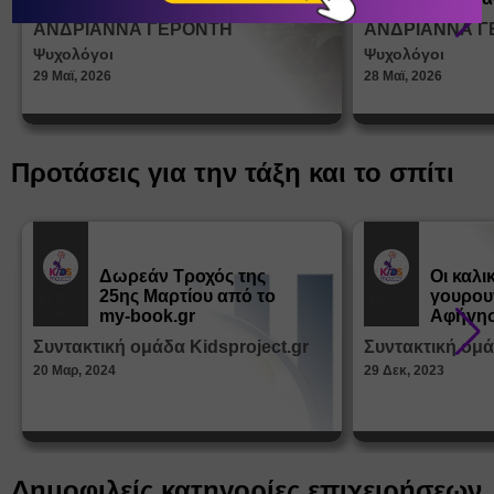
σεξουα
ΑΝΔΡΙΑΝΝΑ ΓΕΡΟΝΤΗ
ΑΝΔΡΙΑΝΝΑ Γ
στη δι
Ψυχολόγοι
Ψυχολόγοι
ταυτότ
29 Μαϊ, 2026
28 Μαϊ, 2026
Προτάσεις για την τάξη και το σπίτι
Δωρεάν Tροχός της
Οι καλι
25ης Μαρτίου από το
γουρου
Εκπ.
Εκπ.
Υλικό
Υλικό
my-book.gr
Αφήγησ
από τα
Συντακτική ομάδα Kidsproject.gr
Συντακτική ομά
Παραμ
20 Μαρ, 2024
29 Δεκ, 2023
Δημοφιλείς κατηγορίες επιχειρήσεων