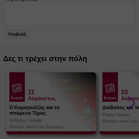
Υποβολή
Δες τι τρέχει στην πόλη
11
10
Αύγουστος
Αύγου
Events
Events
Ο Καραγκιόζης και το
Δαίδαλος και Ί
ιπτάμενο Τέρας
Ράχες
/
Ικαρία
Εύδηλος
/
Ικαρία
Θέατρο σκιών του
Κοτσορέ
Θέατρο σκιών του Σωκράτη
Κοτσορέ