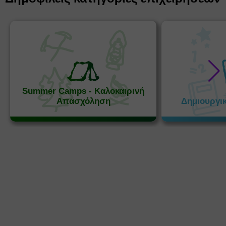
Summer Camps - Καλοκαιρινή
Απασχόληση
Δημιουργι