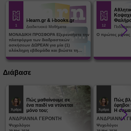
Αθλητι
Κοψαχε
i-learn.gr & i-books.gr
Φαλήρ
1
12
Διαδικτυακά Μαθήματα
Ποδόσφαι
ΜΟΝΑΔΙΚΗ ΠΡΟΣΦΟΡΑ Εξερευνήστε την
Ο πρώτος μήνας
πλατφόρμα των διαδραστικών
ασκήσεων ΔΩΡΕΑΝ για μία (1)
ολόκληρη εβδομάδα και βιώστε τη
μοναδική εμπειρία εκμάθησης του i-
learn.gr* * Αφορά νέες εγγραφές
Διάβασε
Πώς μαθαίνουμε σε
Πώς βλ
ένα παιδί να ντύνεται
έφηβοι 
Άρθρα
Άρθρα
μόνο του;
Η σημα
σεξουα
ΑΝΔΡΙΑΝΝΑ ΓΕΡΟΝΤΗ
ΑΝΔΡΙΑΝΝΑ Γ
στη δι
Ψυχολόγοι
Ψυχολόγοι
ταυτότ