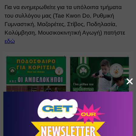
Για να ενημερωθείτε για τα υπόλοιπα τμήματα 
του συλλόγου μας (Tae Kwon Do, Ρυθμική 
Γυμναστική, Μαζορέτες, Στίβος, Ποδηλασία, 
Κολύμβηση, Μουσικοκινητική Αγωγή) πατήστε 
εδώ