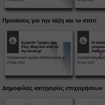
29 Μαϊ, 2026
28 Μαϊ, 2026
Προτάσεις για την τάξη και το σπίτι
Δωρεάν Tροχός της
Οι καλι
25ης Μαρτίου από το
γουρου
Εκπ.
Εκπ.
Υλικό
Υλικό
my-book.gr
Αφήγησ
από τα
Συντακτική ομάδα Kidsproject.gr
Συντακτική ομά
Παραμ
20 Μαρ, 2024
29 Δεκ, 2023
Δημοφιλείς κατηγορίες επιχειρήσεων