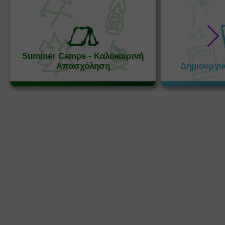
Summer Camps - Καλοκαιρινή
Απασχόληση
Δημιουργι