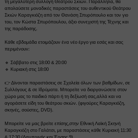
τη μεγαλύτερη συλλογή Θεάτρου Σκιών. Παράλληλα, θα 
απολαύσετε μοναδικές παραστάσεις του αυθεντικού Θεάτρου 
Σκιών Καραγκιόζη από τον Θανάση Σπυρόπουλο και τον γιο 
του, τον Κώστα Σπυρόπουλου, άξιο συνεχιστή της Τέχνης και 
της παράδοσης.
Κάθε εβδομάδα ετοιμάζουν ένα νέο έργο για εσάς και σας 
περιμένουν:
🔹 Σάββατο στις 18:00 & 20:00 
🔹 Κυριακή στις 18:00
👉 Δίνονται παραστάσεις σε Σχολεία όλων των βαθμίδων, σε 
Συλλόγους & σε Ιδρύματα. Μπορείτε να διοργανώσετε στον 
χώρο μας το παιδικό πάρτι ή τη δεξίωσή σας,αλλά και να 
αγοράσετε είδη του θεάτρου σκιών. (φιγούρες Καραγκιόζη, 
σκηνές, σούστες, DVD).
Μπορείτε να μας βρείτε επίσης,στην Εθνική Λαϊκή Σκηνή 
Καραγκιόζη στο Γαλάτσι, με παραστάσεις κάθε Κυριακή 11:30 
& 17:30 (Λαμπρινής και Έρσης 9)