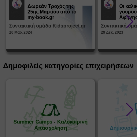
Δωρεάν Tροχός της
Οι καλι
25ης Μαρτίου από το
γουρου
Εκπ.
Εκπ.
Υλικό
Υλικό
my-book.gr
Αφήγησ
από τα
Συντακτική ομάδα Kidsproject.gr
Συντακτική ομά
Παραμ
20 Μαρ, 2024
29 Δεκ, 2023
Δημοφιλείς κατηγορίες επιχειρήσεων
Summer Camps - Καλοκαιρινή
Απασχόληση
Δημιουργι