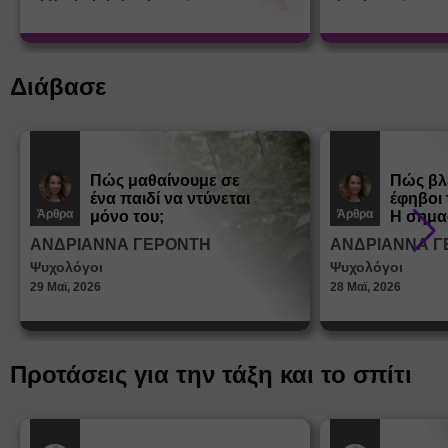
Διάβασε
Πώς μαθαίνουμε σε
Πώς βλ
ένα παιδί να ντύνεται
έφηβοι 
Άρθρα
Άρθρα
μόνο του;
Η σημα
σεξουα
ΑΝΔΡΙΑΝΝΑ ΓΕΡΟΝΤΗ
ΑΝΔΡΙΑΝΝΑ Γ
στη δι
Ψυχολόγοι
Ψυχολόγοι
ταυτότ
29 Μαϊ, 2026
28 Μαϊ, 2026
Προτάσεις για την τάξη και το σπίτι