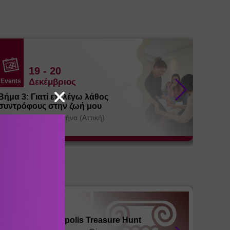
19
- 20
Δεκέμβριος
Events
Events
Βήμα 3: Γιατί επιλέγω λάθος
Εκπαί
συντρόφους στην ζωή μου
Αγία Πα
Αγία Παρασκευή
/
Αθήνα (Αττική)
ΚΕ.ΘΕ.Σ
ΚΕ.ΘΕ.ΣΥ.
The Acropolis Treasure Hunt
19
26