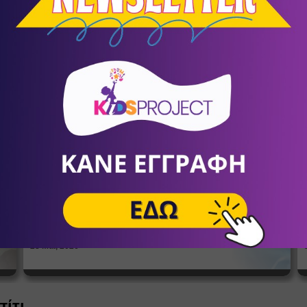
Ποδόσφαιρο
α
Ο πρώτος μήνας ΔΩΡΕΑΝ!
ία
Πώς βλέπουν οι έφηβοι το σώμα
τους; Η σημασία της σεξουαλικής
Άρθρα
αγωγής στη διαμόρφωση της
ταυτότητας
ΑΝΔΡΙΑΝΝΑ ΓΕΡΟΝΤΗ
Ψυχολόγοι
28 Μαϊ, 2026
πίτι