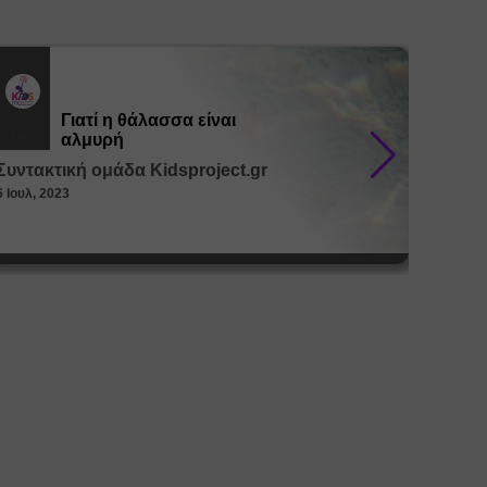
Γιατί η θάλασσα είναι
Εκπ.
Εκπ.
Υλικό
Υλικό
αλμυρή
Συντακτική ομάδα Kidsproject.gr
Συντακ
6 Ιουλ, 2023
26 Μαϊ, 