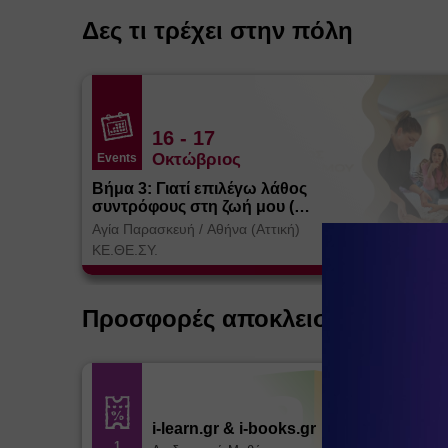
Δες τι τρέχει στην πόλη
16
- 17
Οκτώβριος
Events
Βήμα 3: Γιατί επιλέγω λάθος
συντρόφους στη ζωή μου (
Θεσσαλονίκη)
Αγία Παρασκευή
/
Αθήνα (Αττική)
ΚΕ.ΘΕ.ΣΥ.
Προσφορές αποκλειστικά για ε
i-learn.gr & i-books.gr
1