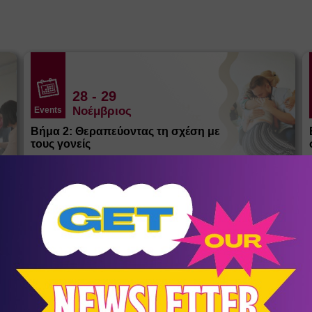
28
- 29
Νοέμβριος
Events
Βήμα 2: Θεραπεύοντας τη σχέση με
τους γονείς
Αγία Παρασκευή
/
Αθήνα (Αττική)
ΚΕ.ΘΕ.ΣΥ.
σένα
Αθλητικός Σύλλογος Κοψαχείλα
Παλαιού Φαλήρου
12