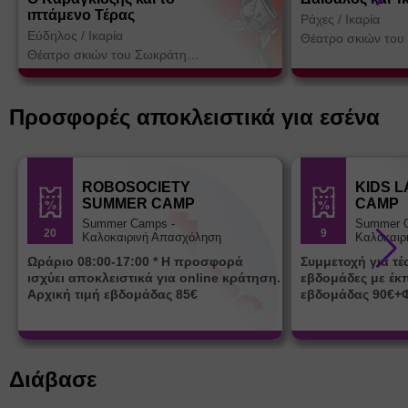
ιπτάμενο Τέρας
Ράχες
/
Ικαρία
Εύδηλος
/
Ικαρία
Θέατρο σκιών του
Κοτσορέ
Θέατρο σκιών του Σωκράτη
Κοτσορέ
Προσφορές αποκλειστικά για εσένα
ROBOSOCIETY
KIDS 
SUMMER CAMP
CAMP
Summer Camps -
Summer 
20
9
Καλοκαιρινή Απασχόληση
Καλοκαιρ
Ωράριο 08:00-17:00 * Η προσφορά
Συμμετοχή για τ
ισχύει αποκλειστικά για online κράτηση.
εβδομάδες με έκ
Αρχική τιμή εβδομάδας 85€
εβδομάδας 90€+
Διάβασε