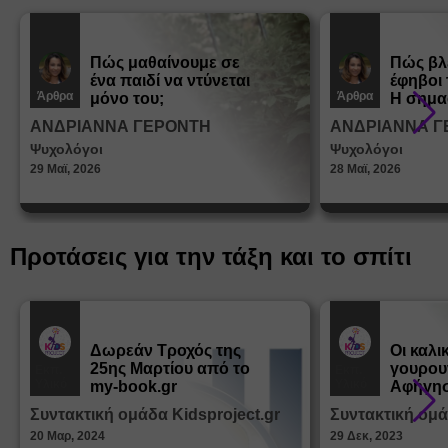
Πώς μαθαίνουμε σε
Πώς βλ
ένα παιδί να ντύνεται
έφηβοι 
Άρθρα
Άρθρα
μόνο του;
Η σημα
σεξουα
ΑΝΔΡΙΑΝΝΑ ΓΕΡΟΝΤΗ
ΑΝΔΡΙΑΝΝΑ Γ
στη δι
Ψυχολόγοι
Ψυχολόγοι
ταυτότ
29 Μαϊ, 2026
28 Μαϊ, 2026
Προτάσεις για την τάξη και το σπίτι
Δωρεάν Tροχός της
Οι καλι
25ης Μαρτίου από το
γουρου
Εκπ.
Εκπ.
Υλικό
Υλικό
my-book.gr
Αφήγησ
από τα
Συντακτική ομάδα Kidsproject.gr
Συντακτική ομά
Παραμ
20 Μαρ, 2024
29 Δεκ, 2023