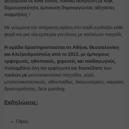
ψυχαγωγία σε κάθε είδους παιδική εκδήλωση με κέφι, 
δημιουργικότητα, έμπνευση δημιουργώντας αξέχαστες 
αναμνήσεις ! 
Με γνώμονα την απέραντη αγάπη στο παιδί σχεδιάζει κάθε 
φορά και μια νέα εμπειρία για όλους με ατελείωτο παιχνίδι.
Η ομάδα δραστηριοποιείται σε Αθήνα, Θεσσαλονίκη 
και Αλεξανδρούπολη από το 2013, με έμπειρους 
εμψυχωτές, ηθοποιούς, χορευτές και παιδαγωγούς. 
Α
ναλαμβάνει όλη την εμψύχωση και διασκέδαση των 
παιδιών μ
ε 
μουσικοκινητικά παιχνίδια, χορό, 
μπαλονοκατασκευές, αθλοπαιδίες, διαγωνισμούς, καραόκε, 
δραστηριότητες, f
ace painting.
Εκδηλώσεις:
Γάμος