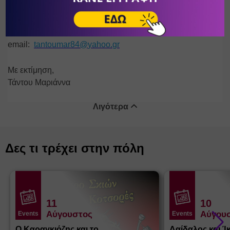
τρόπους:
Τηλ:
6947596759
email
:
tantoumar
84@
yahoo
.
gr
Με εκτίμηση,
Τάντου Μαριάννα
Λιγότερα
Δες τι τρέχει στην πόλη
11
10
Αύγουστος
Αύγου
Events
Events
Ο Καραγκιόζης και το
Δαίδαλος και Ί