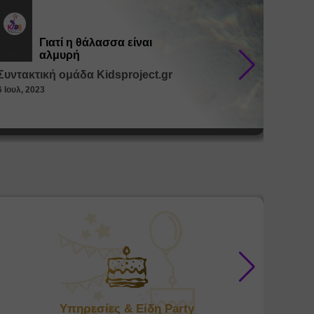
Γιατί η θάλασσα είναι
Εκπ.
Εκπ.
Υλικό
Υλικό
αλμυρή
Συντακτική ομάδα Kidsproject.gr
Συντακ
6 Ιουλ, 2023
26 Μαϊ, 
Υπηρεσίες & Είδη Party