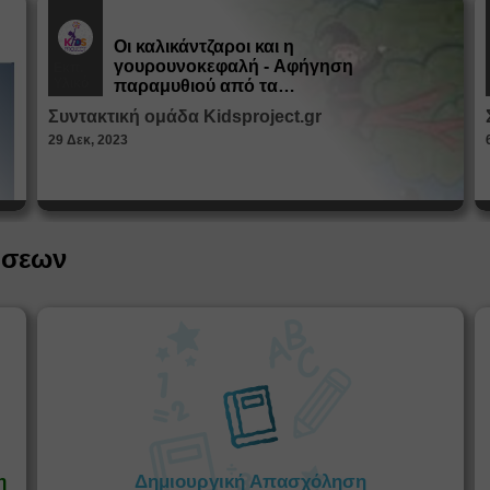
Οι καλικάντζαροι και η
γουρουνοκεφαλή - Αφήγηση
Εκπ.
Υλικό
παραμυθιού από τα
Παραμυθοκαμώματα
Συντακτική ομάδα Kidsproject.gr
29 Δεκ, 2023
ήσεων
η
Δημιουργική Απασχόληση