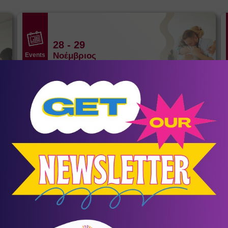
28
- 29
Νοέμβριος
Events
Βήμα 2: Θεραπεύοντας τη σχέση με
τους γονείς
Αγία Παρασκευή
/
Αθήνα (Αττική)
ΚΕ.ΘΕ.ΣΥ.
σένα
Αθλητικός Σύλλογος Κοψαχείλα
Παλαιού Φαλήρου
12
Ποδόσφαιρο
α
Ο πρώτος μήνας ΔΩΡΕΑΝ!