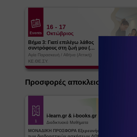
16
- 17
Οκτώβριος
Events
Βήμα 3: Γιατί επιλέγω λάθος
συντρόφους στη ζωή μου (
Θεσσαλονίκη)
Αγία Παρασκευή
/
Αθήνα (Αττική)
ΚΕ.ΘΕ.ΣΥ.
Προσφορές αποκλειστικά για ε
i-learn.gr & i-books.gr
1
Διαδικτυακά Μαθήματα
ΜΟΝΑΔΙΚΗ ΠΡΟΣΦΟΡΑ Εξερευνήστε την πλατφόρμ
των διαδραστικών ασκήσεων ΔΩΡΕΑΝ για μία (1)