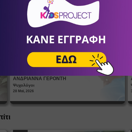
ία
Πώς βλέπουν οι έφηβοι το σώμα
τους; Η σημασία της σεξουαλικής
Άρθρα
αγωγής στη διαμόρφωση της
ταυτότητας
ΑΝΔΡΙΑΝΝΑ ΓΕΡΟΝΤΗ
Ψυχολόγοι
28 Μαϊ, 2026
πίτι