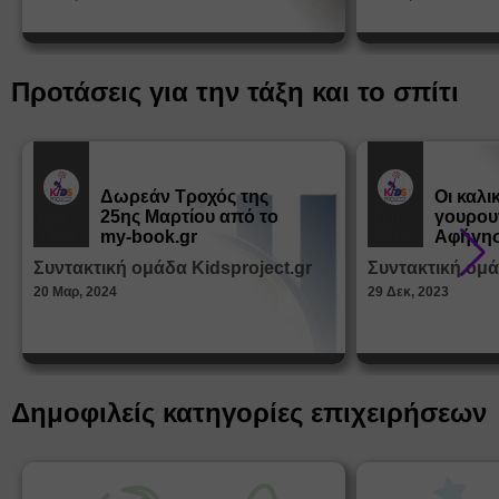
Προτάσεις για την τάξη και το σπίτι
Δωρεάν Tροχός της
Οι καλι
25ης Μαρτίου από το
γουρου
Εκπ.
Εκπ.
Υλικό
Υλικό
my-book.gr
Αφήγησ
από τα
Συντακτική ομάδα Kidsproject.gr
Συντακτική ομά
Παραμ
20 Μαρ, 2024
29 Δεκ, 2023
Δημοφιλείς κατηγορίες επιχειρήσεων