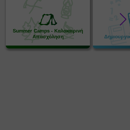
Summer Camps - Καλοκαιρινή
Απασχόληση
Δημιουργι