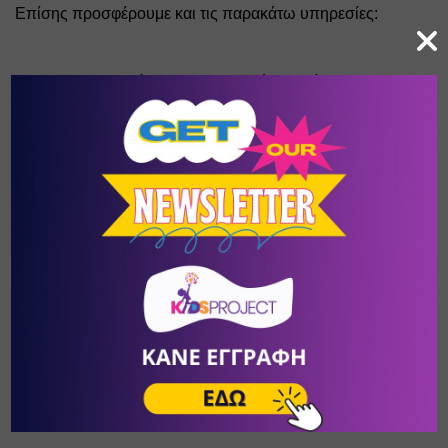
Επίσης προσφέρουμε και τις παρακάτω υπηρεσίες:
Προετοιμασία για καλλιτεχνικά σχολεία (ΓΥΜΝΑΣΙΟ-
ΛΥΚΕΙΟ) Τμήματα για όλες της ηλικίες (από 3 ετών 
έως +70) καθώς και ειδικά τμήματα για ΑΜΕΑ
Επαγγελματικά και Ερασιτεχνικά Διπλώματα 
αναγνωρισμένα από την Αμερική (DANCE VISION) 
Προετοιμασία Επαγγελματικών Εξετάσεων από το 
υπουργείο πολιτισμού!!! (RAD & ISTD)
Επαγγελματικά και Ερασιτεχνικά Διπλώματα 
αναγνωρισμένα από την Αμερική (IDTA)
Επίσης στον χώρο μας μπορείτε να διοργανώσετε τα 
πιο απίστευτα παιδικά Party!!!