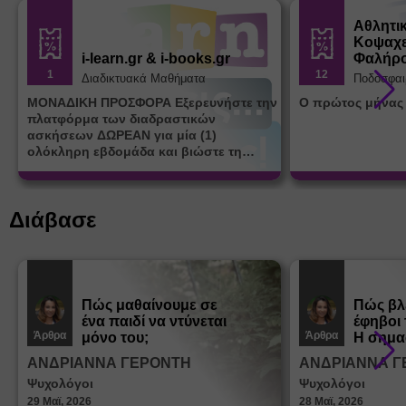
Αθλητι
Κοψαχε
i-learn.gr & i-books.gr
Φαλήρ
1
12
Διαδικτυακά Μαθήματα
Ποδόσφαι
ΜΟΝΑΔΙΚΗ ΠΡΟΣΦΟΡΑ Εξερευνήστε την
Ο πρώτος μήνας
πλατφόρμα των διαδραστικών
ασκήσεων ΔΩΡΕΑΝ για μία (1)
ολόκληρη εβδομάδα και βιώστε τη
μοναδική εμπειρία εκμάθησης του i-
learn.gr* * Αφορά νέες εγγραφές
Διάβασε
Πώς μαθαίνουμε σε
Πώς βλ
ένα παιδί να ντύνεται
έφηβοι 
Άρθρα
Άρθρα
μόνο του;
Η σημα
σεξουα
ΑΝΔΡΙΑΝΝΑ ΓΕΡΟΝΤΗ
ΑΝΔΡΙΑΝΝΑ Γ
στη δι
Ψυχολόγοι
Ψυχολόγοι
ταυτότ
29 Μαϊ, 2026
28 Μαϊ, 2026