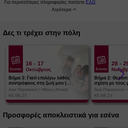
Για περισσότερες πληροφορίες πατήστε 
ΕΔΩ
Λιγότερα
Δες τι τρέχει στην πόλη
16
- 17
28
- 2
Οκτώβριος
Νοέμβρ
Events
Events
Βήμα 3: Γιατί επιλέγω λάθος
Βήμα 2: Θεραπ
συντρόφους στη ζωή μου (
σχέση με τους 
Θεσσαλονίκη)
Αγία Παρασκευή
/
Αθήνα (Αττική)
Αγία Παρασκευή
/
ΚΕ.ΘΕ.ΣΥ.
ΚΕ.ΘΕ.ΣΥ.
Προσφορές αποκλειστικά για εσένα