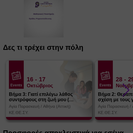
Δες τι τρέχει στην πόλη
16
- 17
28
- 2
Οκτώβριος
Νοέμβρ
Events
Events
Βήμα 3: Γιατί επιλέγω λάθος
Βήμα 2: Θεραπ
συντρόφους στη ζωή μου (
σχέση με τους 
Θεσσαλονίκη)
Αγία Παρασκευή
/
Αθήνα (Αττική)
Αγία Παρασκευή
/
ΚΕ.ΘΕ.ΣΥ.
ΚΕ.ΘΕ.ΣΥ.
Προσφορές αποκλειστικά για εσένα