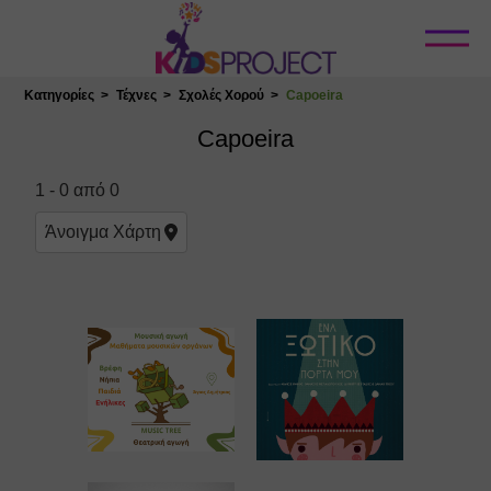
Κλείσιμο
Κατηγορίες
Τέχνες
Σχολές Χορού
Capoeira
Επιλογή Τοποθεσίας
Capoeira
1
-
0
από
0
Άνοιγμα
Χάρτη