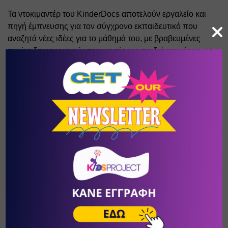
Τα ντοκιμαντέρ του KinderDocs αποτελούν εργαλείο και 
πηγή έμπνευσης για τον σύγχρονο εκπαιδευτικό που 
αναζητά νέες ιδέες για το μάθημά του, με βραβευμένες 
ταινίες δημιουργικού ντοκιμαντέρ για παιδιά και νέους, με 
ηλικιακή σήμανση. Καλλιεργεί την κινηματογραφική 
παιδεία στο ντοκιμαντέρ καθώς και τον εγγραμματισμό στα 
μέσα, και με αφορμή τις ταινίες αναπτύσσει θέματα που 
αφορούν παιδιά και νέους, εκπαιδευτικούς και γονείς. 