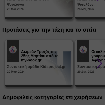
στη δι
Ψυχολόγοι
Ψυχολόγοι
ταυτότ
29 Μαϊ, 2026
28 Μαϊ, 2026
Προτάσεις για την τάξη και το σπίτι
Δωρεάν Tροχός της
Οι καλι
25ης Μαρτίου από το
γουρου
Εκπ.
Εκπ.
Υλικό
Υλικό
my-book.gr
Αφήγησ
από τα
Συντακτική ομάδα Kidsproject.gr
Συντακτική ομά
Παραμ
20 Μαρ, 2024
29 Δεκ, 2023
Δημοφιλείς κατηγορίες επιχειρήσεων