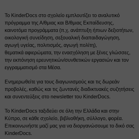
Το KinderDocs στο σχολείο εμπλουτίζει το αναλυτικό 
πρόγραμμα της Α/θμιας και Β/θμιας Εκπαίδευσης, 
καινοτόμα προγράμματα (π.χ. ανάπτυξη ήπιων δεξιοτήτων, 
οικολογική συνείδηση, σεξουαλική διαπαιδαγώγηση, 
αγωγή υγείας, πολιτισμός, αγωγή πολίτη), 
θεματικά αφιερώματα, την ενασχόληση με ξένες γλώσσες, 
την εκπόνηση ερευνητικών/συνθετικών εργασιών και τον 
εγγραμματισμό στα Μέσα.
Ενημερωθείτε για τους διαγωνισμούς και τις δωρεάν 
προβολές, καθώς και τις ζωντανές διαδικτυακές συζητήσεις 
και συνεντεύξεις στο newsletter του KinderDocs.
Το KinderDocs ταξιδεύει σε όλη την Ελλάδα και στην 
Κύπρο, σε κάθε σχολείο, βιβλιοθήκη, σύλλογο, φορέα. 
Επικοινωνήστε μαζί μας για να διοργανώσουμε το δικό σας 
KinderDocs.