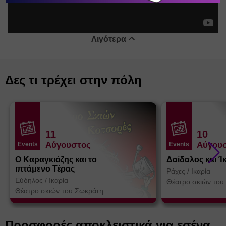
Λιγότερα
Δες τι τρέχει στην πόλη
11
10
Αύγουστος
Αύγου
Events
Events
Ο Καραγκιόζης και το
Δαίδαλος και Ί
ιπτάμενο Τέρας
Ράχες
/
Ικαρία
Εύδηλος
/
Ικαρία
Θέατρο σκιών του
Κοτσορέ
Θέατρο σκιών του Σωκράτη
Κοτσορέ
Προσφορές αποκλειστικά για εσένα