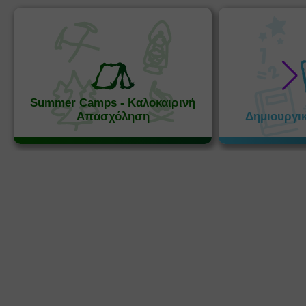
Summer Camps - Καλοκαιρινή
Απασχόληση
Δημιουργι