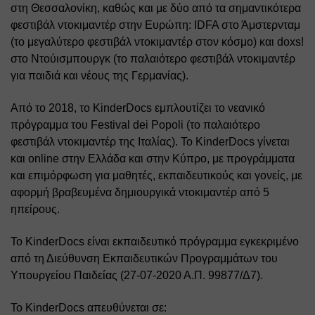
στη Θεσσαλονίκη, καθώς και με δύο από τα σημαντικότερα 
φεστιβάλ ντοκιμαντέρ στην Ευρώπη: IDFA στο Άμστερνταμ 
(το μεγαλύτερο φεστιβάλ ντοκιμαντέρ στον κόσμο) και doxs! 
στο Ντούισμπουργκ (το παλαιότερο φεστιβάλ ντοκιμαντέρ 
για παιδιά και νέους της Γερμανίας).
Από το 2018, το KinderDocs εμπλουτίζει το νεανικό 
πρόγραμμα του Festival dei Popoli (το παλαιότερο 
φεστιβάλ ντοκιμαντέρ της Ιταλίας). Το KinderDοcs γίνεται 
και online στην Ελλάδα και στην Κύπρο, με προγράμματα 
και επιμόρφωση για μαθητές, εκπαιδευτικούς και γονείς, με 
αφορμή βραβευμένα δημιουργικά ντοκιμαντέρ από 5 
ηπείρους.
Το KinderDocs είναι εκπαιδευτικό πρόγραμμα εγκεκριμένο 
από τη Διεύθυνση Εκπαιδευτικών Προγραμμάτων του 
Υπουργείου Παιδείας (27-07-2020 Α.Π. 99877/Δ7).
Το KinderDocs απευθύνεται σε: