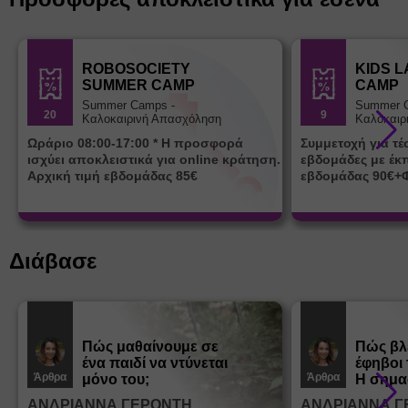
ROBOSOCIETY
KIDS 
SUMMER CAMP
CAMP
Summer Camps -
Summer 
20
9
Καλοκαιρινή Απασχόληση
Καλοκαιρ
Ωράριο 08:00-17:00 * Η προσφορά
Συμμετοχή για τ
ισχύει αποκλειστικά για online κράτηση.
εβδομάδες με έκ
Αρχική τιμή εβδομάδας 85€
εβδομάδας 90€+
Διάβασε
Πώς μαθαίνουμε σε
Πώς βλ
ένα παιδί να ντύνεται
έφηβοι 
Άρθρα
Άρθρα
μόνο του;
Η σημα
σεξουα
ΑΝΔΡΙΑΝΝΑ ΓΕΡΟΝΤΗ
ΑΝΔΡΙΑΝΝΑ Γ