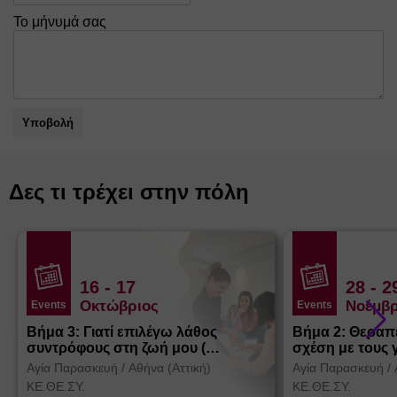
Το μήνυμά σας
Υποβολή
Δες τι τρέχει στην πόλη
16
- 17
28
- 2
Οκτώβριος
Νοέμβρ
Events
Events
Βήμα 3: Γιατί επιλέγω λάθος
Βήμα 2: Θεραπ
συντρόφους στη ζωή μου (
σχέση με τους 
Θεσσαλονίκη)
Αγία Παρασκευή
/
Αθήνα (Αττική)
Αγία Παρασκευή
/
ΚΕ.ΘΕ.ΣΥ.
ΚΕ.ΘΕ.ΣΥ.