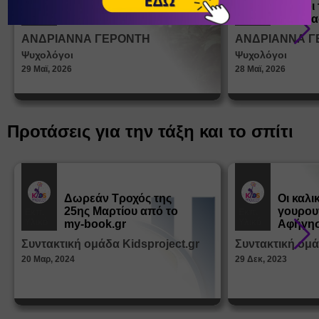
ένα παιδί να ντύνεται
έφηβοι 
Άρθρα
Άρθρα
μόνο του;
Η σημα
σεξουα
ΑΝΔΡΙΑΝΝΑ ΓΕΡΟΝΤΗ
ΑΝΔΡΙΑΝΝΑ Γ
στη δι
Ψυχολόγοι
Ψυχολόγοι
ταυτότ
29 Μαϊ, 2026
28 Μαϊ, 2026
Προτάσεις για την τάξη και το σπίτι
Δωρεάν Tροχός της
Οι καλι
25ης Μαρτίου από το
γουρου
Εκπ.
Εκπ.
Υλικό
Υλικό
my-book.gr
Αφήγησ
από τα
Συντακτική ομάδα Kidsproject.gr
Συντακτική ομά
Παραμ
20 Μαρ, 2024
29 Δεκ, 2023