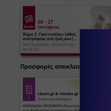
16
- 17
Οκτώβριος
Events
Βήμα 3: Γιατί επιλέγω λάθος
συντρόφους στη ζωή μου (
Θεσσαλονίκη)
Αγία Παρασκευή
/
Αθήνα (Αττική)
ΚΕ.ΘΕ.ΣΥ.
Προσφορές αποκλειστικά για ε
i-learn.gr & i-books.gr
1
Διαδικτυακά Μαθήματα
ΜΟΝΑΔΙΚΗ ΠΡΟΣΦΟΡΑ Εξερευνήστε την πλατφόρμ
των διαδραστικών ασκήσεων ΔΩΡΕΑΝ για μία (1)