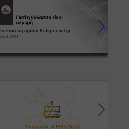
Γιατί η θάλασσα είναι
Εκπ.
Εκπ.
Υλικό
Υλικό
αλμυρή
Συντακτική ομάδα Kidsproject.gr
Συντακ
6 Ιουλ, 2023
26 Μαϊ, 
Υπηρεσίες & Είδη Party