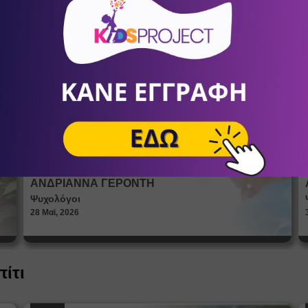
ία
Πώς βλέπουν οι έφηβοι το σώμα
τους; Η σημασία της σεξουαλικής
Άρθρα
αγωγής στη διαμόρφωση της
ταυτότητας
ΑΝΔΡΙΑΝΝΑ ΓΕΡΟΝΤΗ
Ψυχολόγοι
28 Μαϊ, 2026
πίτι