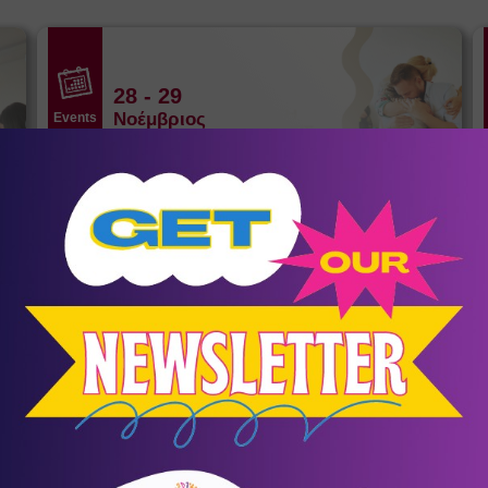
28
- 29
Νοέμβριος
Events
Βήμα 2: Θεραπεύοντας τη σχέση με
τους γονείς
Αγία Παρασκευή
/
Αθήνα (Αττική)
ΚΕ.ΘΕ.ΣΥ.
σένα
Αθλητικός Σύλλογος Κοψαχείλα
Παλαιού Φαλήρου
12
Ποδόσφαιρο
α
Ο πρώτος μήνας ΔΩΡΕΑΝ!