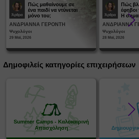
Πώς μαθαίνουμε σε
Πώς βλ
ένα παιδί να ντύνεται
έφηβοι 
Άρθρα
Άρθρα
μόνο του;
Η σημα
σεξουα
ΑΝΔΡΙΑΝΝΑ ΓΕΡΟΝΤΗ
ΑΝΔΡΙΑΝΝΑ Γ
στη δι
Ψυχολόγοι
Ψυχολόγοι
ταυτότ
29 Μαϊ, 2026
28 Μαϊ, 2026
Δημοφιλείς κατηγορίες επιχειρήσεων
Summer Camps - Καλοκαιρινή
Απασχόληση
Δημιουργι