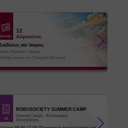
12
Αύγουστος
Events
Events
Δαίδαλος και Ίκαρος
Βήμα 3
συντρό
Άγιος Κήρυκος
/
Ικαρία
Θεσσα
Αγία Πα
Θέατρο σκιών του Σωκράτη Κοτσορέ
ΚΕ.ΘΕ.Σ
ROBOSOCIETY SUMMER CAMP
Summer Camps - Καλοκαιρινή
19
18
Απασχόληση
ράριο 08:00-17:00 *Προσφορά αποκλειστικά για
Ωράριο 08:00-17:00 