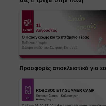
Δες τι τρέχει στην πόλη
11
Αύγουστος
Events
Ο Καραγκιόζης και το ιπτάμενο Τέρας
Εύδηλος
/
Ικαρία
Θέατρο σκιών του Σωκράτη Κοτσορέ
Προσφορές αποκλειστικά για ε
ROBOSOCIETY SUMMER CAMP
Summer Camps - Καλοκαιρινή
20
Απασχόληση
Ωράριο 08:00-17:00 * Η προσφορά ισχύει αποκλειστικά