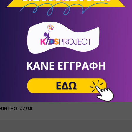
ΒΊΝΤΕΟ
#
ΖΏΑ