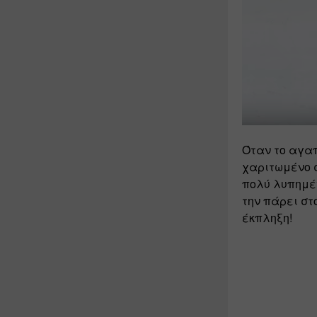
Όταν το αγαπ
χαριτωμένο σ
πολύ λυπημέν
την πάρει στ
έκπληξη!  