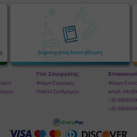
η
Δημιουργική Απασχόληση
Γίνε Συνεργάτης
Επικοινων
roject
Φόρμα Εγγραφής
Φόρμα Επικο
λλαγών
Πακέτα Συνδρομών
email:
info@k
+30 690654
+30 690654