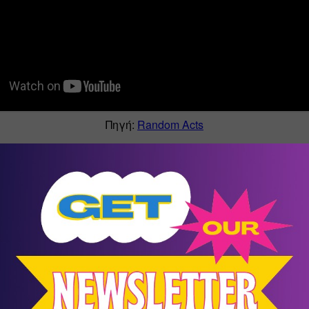
Πηγή: 
Random Acts