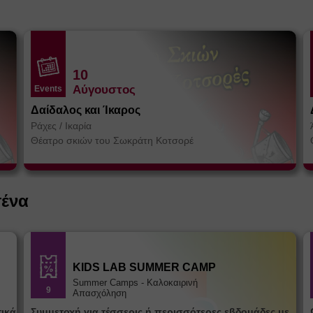
10
Αύγουστος
Events
Δαίδαλος και Ίκαρος
Ράχες
/
Ικαρία
Θέατρο σκιών του Σωκράτη Κοτσορέ
σένα
KIDS LAB SUMMER CAMP
Summer Camps - Καλοκαιρινή
9
Απασχόληση
Συμμετοχή για τέσσερις ή περισσότερες εβδομάδες με
Ω