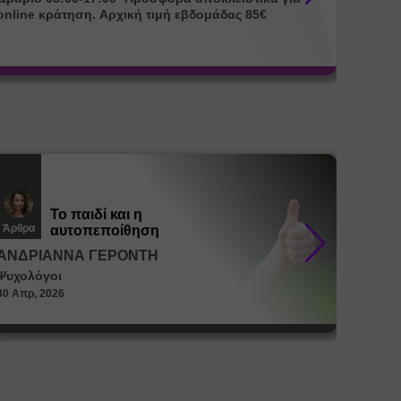
online κράτηση. Αρχική τιμή εβδομάδας 85€
για onl
Το παιδί και η
Άρθρα
Άρθρα
αυτοπεποίθηση
ΑΝΔΡΙΑΝΝΑ ΓΕΡΟΝΤΗ
ΑΝΔΡ
Ψυχολόγοι
Ψυχολό
30 Απρ, 2026
30 Απρ, 