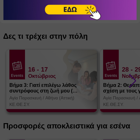
ΕΤΙΚΈΤΕΣ:
#
ΜΟΥΣΙΚΟΚΙΝΗΤΙΚΉ ΑΓΩΓΉ
#
ΜΟΥΣΙΚΉ
#
ΒΊΝΤΕΟ
Δες τι τρέχει στην πόλη
16
- 17
28
- 2
Οκτώβριος
Νοέμβρ
Events
Events
Βήμα 3: Γιατί επιλέγω λάθος
Βήμα 2: Θεραπ
συντρόφους στη ζωή μου (
σχέση με τους 
Θεσσαλονίκη)
Αγία Παρασκευή
/
Αθήνα (Αττική)
Αγία Παρασκευή
/
ΚΕ.ΘΕ.ΣΥ.
ΚΕ.ΘΕ.ΣΥ.
Προσφορές αποκλειστικά για εσένα