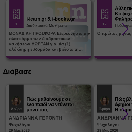
Αθλητι
Κοψαχε
i-learn.gr & i-books.gr
Φαλήρ
1
12
Διαδικτυακά Μαθήματα
Ποδόσφαι
ΜΟΝΑΔΙΚΗ ΠΡΟΣΦΟΡΑ Εξερευνήστε την
Ο πρώτος μήνας
πλατφόρμα των διαδραστικών
ασκήσεων ΔΩΡΕΑΝ για μία (1)
ολόκληρη εβδομάδα και βιώστε τη
μοναδική εμπειρία εκμάθησης του i-
learn.gr* * Αφορά νέες εγγραφές
Διάβασε
Πώς μαθαίνουμε σε
Πώς βλ
ένα παιδί να ντύνεται
έφηβοι 
Άρθρα
Άρθρα
μόνο του;
Η σημα
σεξουα
ΑΝΔΡΙΑΝΝΑ ΓΕΡΟΝΤΗ
ΑΝΔΡΙΑΝΝΑ Γ
στη δι
Ψυχολόγοι
Ψυχολόγοι
ταυτότ
29 Μαϊ, 2026
28 Μαϊ, 2026